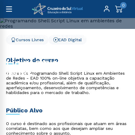
0
Cursos Livres
Engenharia e Tecnologia
Cursos Livres
EAD Digital
Programando Shell Script Linux em ambientes de redes
Programando Shell Script
Objetivo do curso
Linux em ambientes de
redes
O curso de Programando Shell Script Linux em Ambientes
de Redes - EAD 100% on-line objetiva a capacitação
acadêmica e/ou profissional, além de qualificação,
aperfeiçoamento, desenvolvimento de competências e
habilidades para o mercado de trabalho.
Público Alvo
O curso é destinado aos profissionais que atuam em áreas
correlatas, bem como aos que desejam ampliar seu
conhecimento sobre o assunto.