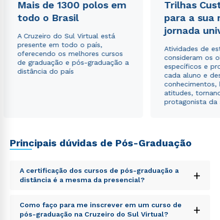
Mais de 1300 polos em
Trilhas Cus
todo o Brasil
para a sua
jornada uni
A Cruzeiro do Sul Virtual está
Rápido e fácil
WhatsApp
presente em todo o país,
Atividades de e
oferecendo os melhores cursos
consideram os o
ou
de graduação e pós-graduação a
específicos e pro
distância do país
cada aluno e de
conhecimentos, 
atitudes, tornan
protagonista da
Estou de acordo com a
Política de Privacidade.
e
Principais dúvidas de Pós-Graduação
autorizo que meus dados sejam utilizados para o
envio de conteúdos da Cruzeiro do Sul.
A certificação dos cursos de pós-graduação a
+
distância é a mesma da presencial?
Sed ut perspiciatis unde omnis iste natus error sit
Como faço para me inscrever em um curso de
+
voluptatem accusantium doloremque laudantium,
pós-graduação na Cruzeiro do Sul Virtual?