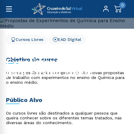
0
Cursos Livres
Educação
Cursos Livres
EAD Digital
Propostas de Experimentos de Química para Ensino Médio
Propostas de
Objetivo do curso
Experimentos de Química
para Ensino Médio
O curso possibilitará a compreensão das novas propostas
de trabalho com experimentos no ensino de Química para
o ensino médio.
Público Alvo
Os cursos livres são destinados a qualquer pessoa que
queira conhecer sobre os diferentes temas tratados, nas
diversas áreas do conhecimento.