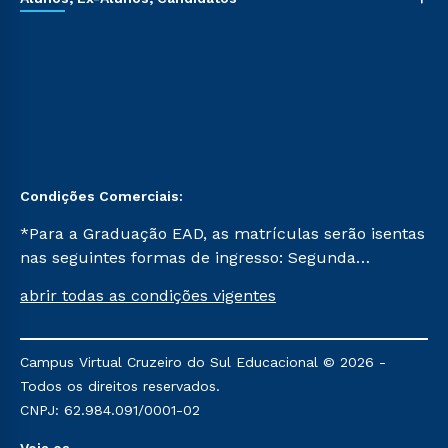
Condições Comerciais:
*Para a Graduação EAD, as matrículas serão isentas
nas seguintes formas de ingresso: Segunda
Graduação, Segunda Graduação 2.0 e Transferência.
abrir todas as condições vigentes
Já para as demais, a taxa de matrícula será de R$
49. *Para a Pós-graduação EAD, as ofertas
mencionadas são referentes aos cursos: Ensino
Campus Virtual Cruzeiro do Sul Educacional © 2026 -
Religioso, Geografia para a Docência e Metodologia
Todos os direitos reservados.
do Ensino de História: Questões Atuais.
CNPJ: 62.984.091/0001-02