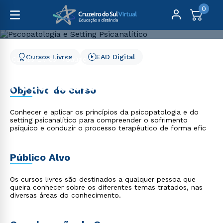
0
Cursos Livres
EAD Digital
Cursos Livres
Saúde
Pscopatologia e Setting Psicanalítico
Pscopatologia e Setting
Objetivo do curso
Psicanalítico
Conhecer e aplicar os princípios da psicopatologia e do
setting psicanalítico para compreender o sofrimento
psíquico e conduzir o processo terapêutico de forma efic
Público Alvo
Os cursos livres são destinados a qualquer pessoa que
queira conhecer sobre os diferentes temas tratados, nas
diversas áreas do conhecimento.