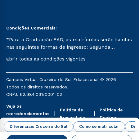
Condições Comerciais:
*Para a Graduação EAD, as matrículas serão isentas
nas seguintes formas de ingresso: Segunda
Graduação, Segunda Graduação 2.0 e Transferência.
abrir todas as condições vigentes
Já para as demais, a taxa de matrícula será de R$
49. *Para a Pós-graduação EAD, as ofertas
mencionadas são referentes aos cursos: Ensino
Campus Virtual Cruzeiro do Sul Educacional © 2026 -
Religioso, Geografia para a Docência e Metodologia
Todos os direitos reservados.
do Ensino de História: Questões Atuais.
CNPJ: 62.984.091/0001-02
Veja os
Política de
Política de
recredenciamentos
Privacidade
Cookies
aqui
Diferenciais Cruzeiro do Sul
Como se matricular
Dúv