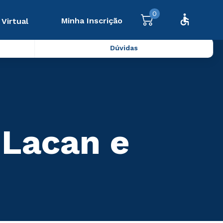
0
Minha Inscrição
 Virtual
Dúvidas
 Lacan e