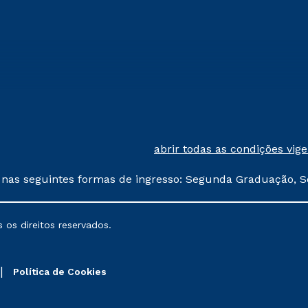
abrir todas as condições vig
 nas seguintes formas de ingresso: Segunda Graduação, S
comerciais oferecidos serão
 os direitos reservados.
nais poderão sofrer alterações nos períodos de rematríc
Política de Cookies