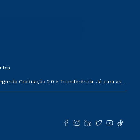
entes
egunda Graduação 2.0 e Transferência. Já para as
ula conforme exposto no contrato de prestação de