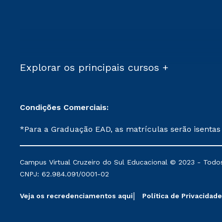
Explorar os principais cursos +
Condições Comerciais:
*Para a Graduação EAD, as matrículas serão isentas
demais, a taxa de matrícula será de R$ 49. *Para a Pós-graduação EAD, as ofertas mencionadas são referentes aos cursos: Ensino Religioso, Geografia para a
Docência e Metodologia do Ensino de História: Questões Atuais. **Semipresencial é um formato do Ensino a Distância. **Descontos 
Campus Virtual Cruzeiro do Sul Educacional © 2023 - Todos
mantidos conforme negociação. Descontos institucio
CNPJ: 62.984.091/0001-02
serviços.
Veja os recredenciamentos aqui
Política de Privacidade