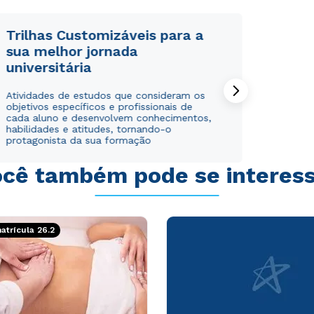
Trilhas Customizáveis para a
sua melhor jornada
universitária
Rápido e fácil
Rápido e fácil
Atividades de estudos que consideram os
WhatsApp
WhatsApp
objetivos específicos e profissionais de
ou
ou
cada aluno e desenvolvem conhecimentos,
habilidades e atitudes, tornando-o
protagonista da sua formação
cê também pode se interes
Estou de acordo com a
Estou de acordo com a
Política de Privacidade.
Política de Privacidade.
e
e
trícula 26.2
autorizo que meus dados sejam utilizados para o
autorizo que meus dados sejam utilizados para o
envio de conteúdos da Cruzeiro do Sul.
envio de conteúdos da Cruzeiro do Sul.