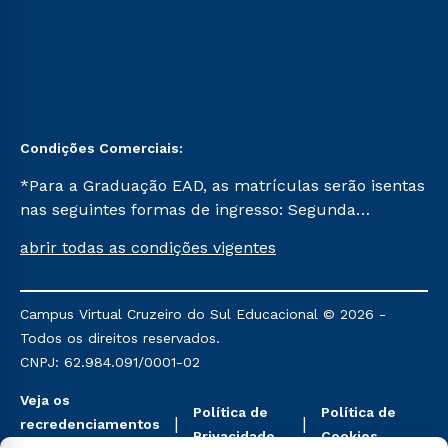
Condições Comerciais:
*Para a Graduação EAD, as matrículas serão isentas
nas seguintes formas de ingresso: Segunda
Graduação, Segunda Graduação 2.0 e Transferência.
abrir todas as condições vigentes
Já para as demais, a taxa de matrícula será de R$
49. *Para a Pós-graduação EAD, as ofertas
mencionadas são referentes aos cursos: Ensino
Campus Virtual Cruzeiro do Sul Educacional © 2026 -
Religioso, Geografia para a Docência e Metodologia
Todos os direitos reservados.
do Ensino de História: Questões Atuais.
CNPJ: 62.984.091/0001-02
Veja os
Política de
Política de
recredenciamentos
Privacidade
Cookies