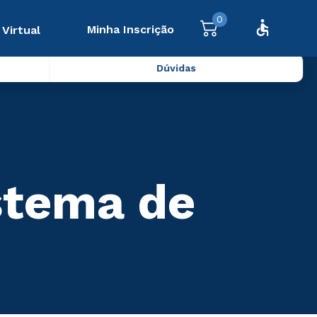
0
Minha Inscrição
 Virtual
Dúvidas
istema de