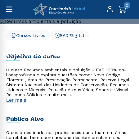
0
Cursos Livres
EAD Digital
Cursos Livres
Engenharia e Tecnologia
Recursos ambientais e poluição
Recursos ambientais e
Objetivo do curso
poluição
O curso Recursos ambientais e poluição - EAD 100% on-
lineaprofunda e explora questões como: Novo Código
Florestal, Área de Preservação Permanente, Reserva Legal,
Sistema Nacional das Unidades de Conservação, Recursos
Hídricos e Minerais, Poluição Atmosférica, Sonora e Visual,
Resíduos Sólidos e muito mais.
Ler mais
Público Alvo
O curso destinado aos profissionais que atuam em áreas
correlatas, bem como aos que desejam ampliar o seu