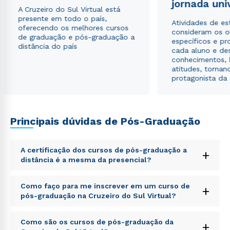
jornada uni
A Cruzeiro do Sul Virtual está
presente em todo o país,
Atividades de e
oferecendo os melhores cursos
consideram os o
de graduação e pós-graduação a
específicos e pro
distância do país
cada aluno e de
conhecimentos, 
atitudes, tornan
protagonista da
Principais dúvidas de Pós-Graduação
Rápido e fácil
WhatsApp
A certificação dos cursos de pós-graduação a
+
distância é a mesma da presencial?
ou
Sed ut perspiciatis unde omnis iste natus error sit
Como faço para me inscrever em um curso de
+
voluptatem accusantium doloremque laudantium,
pós-graduação na Cruzeiro do Sul Virtual?
totam rem aperiam, eaque ipsa quae ab illo inventore
veritatis et quasi architecto beatae vitae dicta sunt
Sed ut perspiciatis unde omnis iste natus error sit
explicabo. Nemo enim ipsam voluptatem quia
Como são os cursos de pós-graduação da
+
voluptatem accusantium doloremque laudantium,