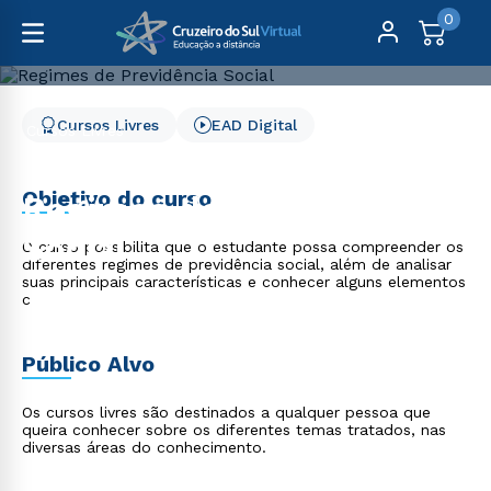
0
Cursos Livres
EAD Digital
Cursos Livres
Direito, Relações Internacionais e Ciência Política
Regimes de Previdência Social
Objetivo do curso
Regimes de Previdência
Social
O curso possibilita que o estudante possa compreender os
diferentes regimes de previdência social, além de analisar
suas principais características e conhecer alguns elementos
c
Público Alvo
Os cursos livres são destinados a qualquer pessoa que
queira conhecer sobre os diferentes temas tratados, nas
diversas áreas do conhecimento.