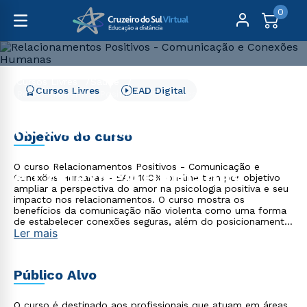
0
Cursos Livres
Saúde
Cursos Livres
EAD Digital
Relacionamentos Positivos - Comunicação e Conexões
Humanas
Relacionamentos
Objetivo do curso
Positivos - Comunicação
O curso Relacionamentos Positivos - Comunicação e
e Conexões Humanas
Conexões Humanas - EAD 100% on-line tem por objetivo
ampliar a perspectiva do amor na psicologia positiva e seu
impacto nos relacionamentos. O curso mostra os
benefícios da comunicação não violenta como uma forma
de estabelecer conexões seguras, além do posicionamento
Ler mais
com autenticidade e empatia, contribuindo com sua
formação continuada e trajetória profissional.
Público Alvo
O curso é destinado aos profissionais que atuam em áreas