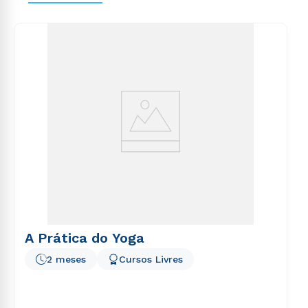
voluptas sit aspernatur aut odit aut fugit, sed quia
consequuntur magni dolores eos qui ratione
voluptatem sequi nesciunt.
A Prática do Yoga
2 meses
Cursos Livres