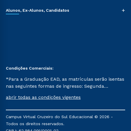
+
Alunos, Ex-Alunos, Candidatos
Condições Comerciais:
*Para a Graduação EAD, as matrículas serão isentas
nas seguintes formas de ingresso: Segunda
Graduação, Segunda Graduação 2.0 e Transferência.
abrir todas as condições vigentes
Já para as demais, a taxa de matrícula será de R$
49. *Para a Pós-graduação EAD, as ofertas
mencionadas são referentes aos cursos: Ensino
Campus Virtual Cruzeiro do Sul Educacional © 2026 -
Religioso, Geografia para a Docência e Metodologia
Todos os direitos reservados.
do Ensino de História: Questões Atuais.
CNPJ: 62.984.091/0001-02