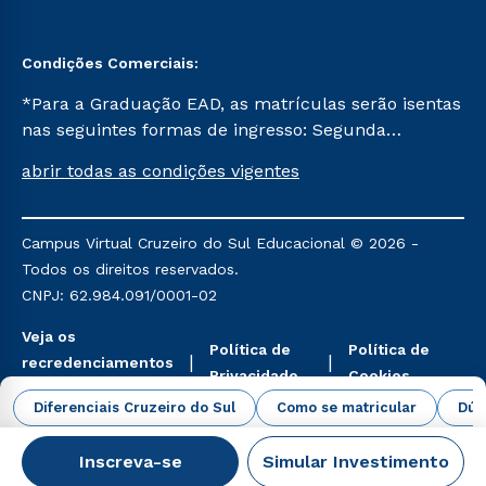
Condições Comerciais:
*Para a Graduação EAD, as matrículas serão isentas
nas seguintes formas de ingresso: Segunda
Graduação, Segunda Graduação 2.0 e Transferência.
abrir todas as condições vigentes
Já para as demais, a taxa de matrícula será de R$
49. *Para a Pós-graduação EAD, as ofertas
mencionadas são referentes aos cursos: Ensino
Campus Virtual Cruzeiro do Sul Educacional © 2026 -
Religioso, Geografia para a Docência e Metodologia
Todos os direitos reservados.
do Ensino de História: Questões Atuais.
CNPJ: 62.984.091/0001-02
Veja os
Política de
Política de
recredenciamentos
Privacidade
Cookies
aqui
Diferenciais Cruzeiro do Sul
Como se matricular
Dúv
Inscreva-se
Simular Investimento