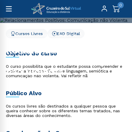
0
Cursos Livres
EAD Digital
Cursos Livres
Gestão e Negócios
Relacionamentos Positivos: Comunicação não Violenta
Relacionamentos
Objetivo do curso
Positivos: Comunicação
O curso possibilita que o estudante possa compreender e
não Violenta
explorar a interconexão entre linguagem, semiótica e
comunicação não violenta. Vai refletir nã
Público Alvo
Os cursos livres são destinados a qualquer pessoa que
queira conhecer sobre os diferentes temas tratados, nas
diversas áreas do conhecimento.