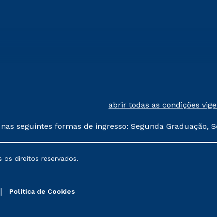
abrir todas as condições vig
 nas seguintes formas de ingresso: Segunda Graduação, S
comerciais oferecidos serão
 os direitos reservados.
nais poderão sofrer alterações nos períodos de rematríc
Política de Cookies