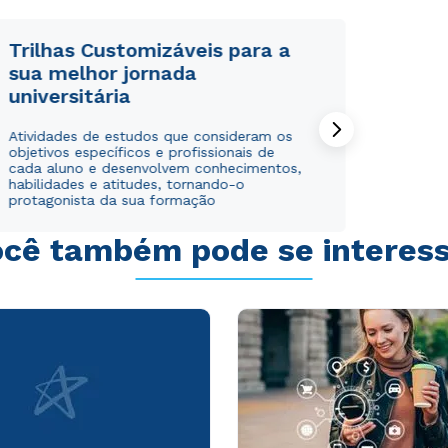
Trilhas Customizáveis para a
sua melhor jornada
universitária
Rápido e fácil
Rápido e fácil
Atividades de estudos que consideram os
WhatsApp
WhatsApp
objetivos específicos e profissionais de
ou
ou
cada aluno e desenvolvem conhecimentos,
habilidades e atitudes, tornando-o
protagonista da sua formação
cê também pode se interes
Estou de acordo com a
Estou de acordo com a
Política de Privacidade.
Política de Privacidade.
e
e
autorizo que meus dados sejam utilizados para o
autorizo que meus dados sejam utilizados para o
envio de conteúdos da Cruzeiro do Sul.
envio de conteúdos da Cruzeiro do Sul.