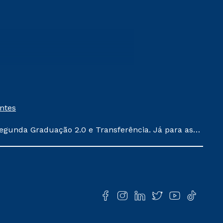
entes
egunda Graduação 2.0 e Transferência. Já para as
ula conforme exposto no contrato de prestação de