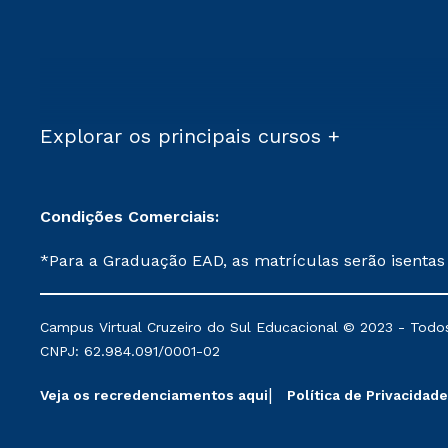
Explorar os principais cursos +
Condições Comerciais:
*Para a Graduação EAD, as matrículas serão isentas
demais, a taxa de matrícula será de R$ 49. *Para a Pós-graduação EAD, as ofertas mencionadas são referentes aos cursos: Ensino Religioso, Geografia para a
Docência e Metodologia do Ensino de História: Questões Atuais. **Semipresencial é um formato do Ensino a Distância. **Descontos 
Campus Virtual Cruzeiro do Sul Educacional © 2023 - Todos
mantidos conforme negociação. Descontos institucio
CNPJ: 62.984.091/0001-02
serviços.
Veja os recredenciamentos aqui
Política de Privacidade