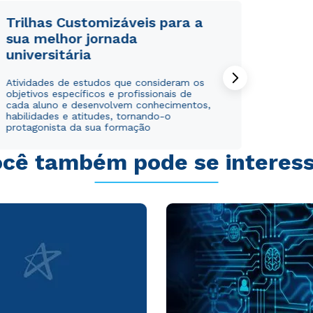
Trilhas Customizáveis para a
sua melhor jornada
universitária
Rápido e fácil
Rápido e fácil
Atividades de estudos que consideram os
WhatsApp
WhatsApp
objetivos específicos e profissionais de
cada aluno e desenvolvem conhecimentos,
ou
ou
habilidades e atitudes, tornando-o
protagonista da sua formação
cê também pode se interes
Estou de acordo com a
Estou de acordo com a
Política de Privacidade.
Política de Privacidade.
e
e
autorizo que meus dados sejam utilizados para o
autorizo que meus dados sejam utilizados para o
envio de conteúdos da Cruzeiro do Sul.
envio de conteúdos da Cruzeiro do Sul.