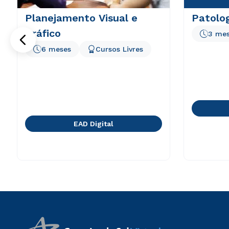
Planejamento Visual e
Patolo
Gráfico
3 me
6 meses
Cursos Livres
EAD Digital