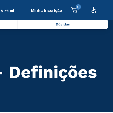
0
Minha Inscrição
 Virtual
Dúvidas
- Definições