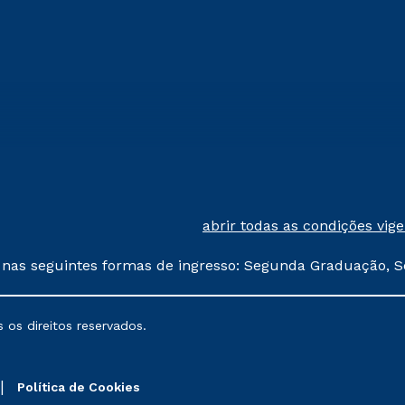
abrir todas as condições vig
 nas seguintes formas de ingresso: Segunda Graduação, S
comerciais oferecidos serão
 os direitos reservados.
nais poderão sofrer alterações nos períodos de rematríc
Política de Cookies