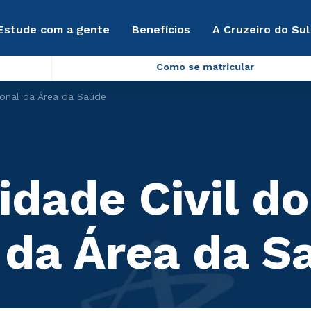
Estude com a gente
Benefícios
A Cruzeiro do Sul
Como se matricular
sional da Área da Saúde
idade Civil do
l da Área da S