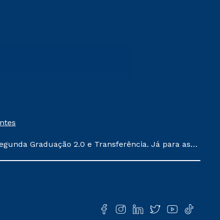
entes
egunda Graduação 2.0 e Transferência. Já para as
ula conforme exposto no contrato de prestação de