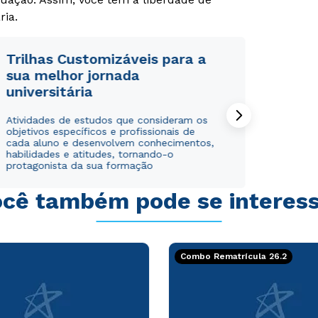
ria.
Trilhas Customizáveis para a
sua melhor jornada
universitária
Rápido e fácil
Rápido e fácil
WhatsApp
WhatsApp
Atividades de estudos que consideram os
ou
ou
objetivos específicos e profissionais de
cada aluno e desenvolvem conhecimentos,
habilidades e atitudes, tornando-o
protagonista da sua formação
cê também pode se interes
Estou de acordo com a
Estou de acordo com a
Política de Privacidade.
Política de Privacidade.
e
e
autorizo que meus dados sejam utilizados para o
autorizo que meus dados sejam utilizados para o
Combo Rematrícula 26.2
envio de conteúdos da Cruzeiro do Sul.
envio de conteúdos da Cruzeiro do Sul.