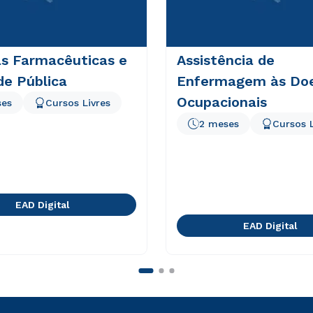
as Farmacêuticas e
Assistência de
de Pública
Enfermagem às Do
Ocupacionais
ses
Cursos Livres
2 meses
Cursos L
EAD Digital
EAD Digital