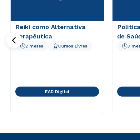
Reiki como Alternativa
Polític
Terapêutica
de Saú
2 meses
Cursos Livres
3 me
EAD Digital