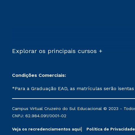
Explorar os principais cursos +
Condições Comerciais:
*Para a Graduação EAD, as matrículas serão isentas
demais, a taxa de matrícula será de R$ 49. *Para a Pós-graduação EAD, as ofertas mencionadas são referentes aos cursos: Ensino Religioso, Geografia para a
Docência e Metodologia do Ensino de História: Questões Atuais. **Semipresencial é um formato do Ensino a Distância. **Descontos 
Campus Virtual Cruzeiro do Sul Educacional © 2023 - Todos
mantidos conforme negociação. Descontos institucio
CNPJ: 62.984.091/0001-02
serviços.
Veja os recredenciamentos aqui
Política de Privacidade