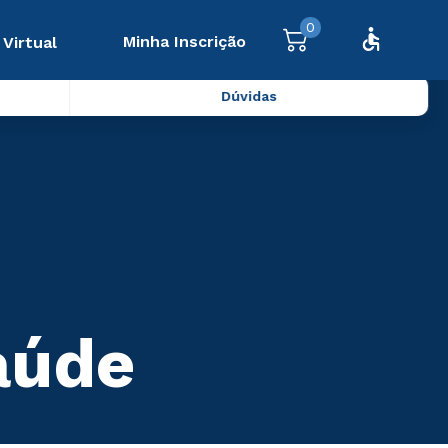
0
Minha Inscrição
 Virtual
Dúvidas
aúde