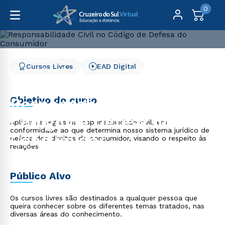
0
Cursos Livres
Cursos Livres
EAD Digital
Direito, Relações Internacionais e Ciência Política
Responsabilidade Civil no Código de Defesa do
Consumidor
Objetivo do curso
Responsabilidade Civil no
Código de Defesa do
Aplicar as regras da responsabilidade civil, em
conformidade ao que determina nosso sistema jurídico de
Consumidor
defesa dos direitos do consumidor, visando o respeito às
relações
Público Alvo
Os cursos livres são destinados a qualquer pessoa que
queira conhecer sobre os diferentes temas tratados, nas
diversas áreas do conhecimento.