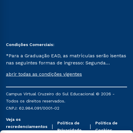
Condições Comerciais:
*Para a Graduação EAD, as matrículas serão isentas
nas seguintes formas de ingresso: Segunda
Graduação, Segunda Graduação 2.0 e Transferência.
abrir todas as condições vigentes
Já para as demais, a taxa de matrícula será de R$
49. *Para a Pós-graduação EAD, as ofertas
mencionadas são referentes aos cursos: Ensino
Campus Virtual Cruzeiro do Sul Educacional © 2026 -
Religioso, Geografia para a Docência e Metodologia
Todos os direitos reservados.
do Ensino de História: Questões Atuais.
CNPJ: 62.984.091/0001-02
Veja os
Política de
Política de
recredenciamentos
Privacidade
Cookies