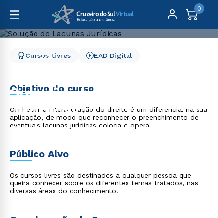
0
Cursos Livres
EAD Digital
Cursos Livres
Direito, Relações Internacionais e Ciência Política
Solução de Lacunas Jurídicas
Objetivo do curso
Solução de Lacunas
Jurídicas
Conhecer a interpretação do direito é um diferencial na sua
aplicação, de modo que reconhecer o preenchimento de
eventuais lacunas jurídicas coloca o opera
Público Alvo
Os cursos livres são destinados a qualquer pessoa que
queira conhecer sobre os diferentes temas tratados, nas
diversas áreas do conhecimento.