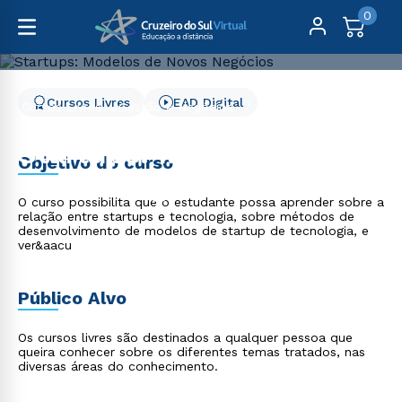
0
Cursos Livres
EAD Digital
Cursos Livres
Gestão e Negócios
Startups: Modelos de Novos Negócios
Startups: Modelos de
Objetivo do curso
Novos Negócios
O curso possibilita que o estudante possa aprender sobre a
relação entre startups e tecnologia, sobre métodos de
desenvolvimento de modelos de startup de tecnologia, e
ver&aacu
Público Alvo
Os cursos livres são destinados a qualquer pessoa que
queira conhecer sobre os diferentes temas tratados, nas
diversas áreas do conhecimento.