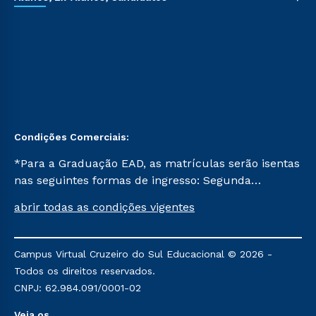
Condições Comerciais:
*Para a Graduação EAD, as matrículas serão isentas
nas seguintes formas de ingresso: Segunda
Graduação, Segunda Graduação 2.0 e Transferência.
abrir todas as condições vigentes
Já para as demais, a taxa de matrícula será de R$
49. *Para a Pós-graduação EAD, as ofertas
mencionadas são referentes aos cursos: Ensino
Campus Virtual Cruzeiro do Sul Educacional © 2026 -
Religioso, Geografia para a Docência e Metodologia
Todos os direitos reservados.
do Ensino de História: Questões Atuais.
CNPJ: 62.984.091/0001-02
Veja os