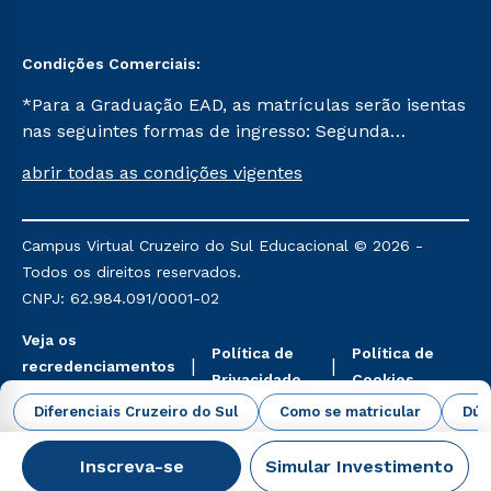
Condições Comerciais:
*Para a Graduação EAD, as matrículas serão isentas
nas seguintes formas de ingresso: Segunda
Graduação, Segunda Graduação 2.0 e Transferência.
abrir todas as condições vigentes
Já para as demais, a taxa de matrícula será de R$
49. *Para a Pós-graduação EAD, as ofertas
mencionadas são referentes aos cursos: Ensino
Campus Virtual Cruzeiro do Sul Educacional © 2026 -
Religioso, Geografia para a Docência e Metodologia
Todos os direitos reservados.
do Ensino de História: Questões Atuais.
CNPJ: 62.984.091/0001-02
Veja os
Política de
Política de
recredenciamentos
Privacidade
Cookies
aqui
Diferenciais Cruzeiro do Sul
Como se matricular
Dúv
Inscreva-se
Simular Investimento