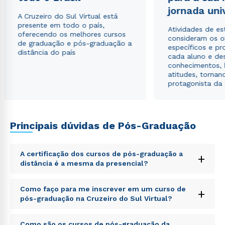
jornada uni
A Cruzeiro do Sul Virtual está
presente em todo o país,
Rápido e fácil
Atividades de e
oferecendo os melhores cursos
WhatsApp
consideram os o
de graduação e pós-graduação a
específicos e pro
ou
distância do país
cada aluno e de
conhecimentos, 
atitudes, tornan
protagonista da
Principais dúvidas de Pós-Graduação
Estou de acordo com a
Política de Privacidade.
e
autorizo que meus dados sejam utilizados para o
envio de conteúdos da Cruzeiro do Sul.
A certificação dos cursos de pós-graduação a
+
distância é a mesma da presencial?
Sed ut perspiciatis unde omnis iste natus error sit
Como faço para me inscrever em um curso de
+
voluptatem accusantium doloremque laudantium,
pós-graduação na Cruzeiro do Sul Virtual?
totam rem aperiam, eaque ipsa quae ab illo inventore
veritatis et quasi architecto beatae vitae dicta sunt
Sed ut perspiciatis unde omnis iste natus error sit
explicabo. Nemo enim ipsam voluptatem quia
Como são os cursos de pós-graduação da