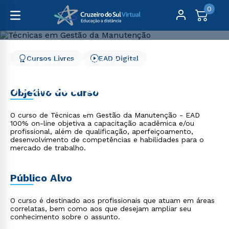
0
Cursos Livres
EAD Digital
Cursos Livres
Engenharia e Tecnologia
Técnicas em Gestão da Manutenção
Técnicas em Gestão da
Objetivo do curso
Manutenção
O curso de Técnicas em Gestão da Manutenção - EAD
100% on-line objetiva a capacitação acadêmica e/ou
profissional, além de qualificação, aperfeiçoamento,
desenvolvimento de competências e habilidades para o
mercado de trabalho.
Público Alvo
O curso é destinado aos profissionais que atuam em áreas
correlatas, bem como aos que desejam ampliar seu
conhecimento sobre o assunto.