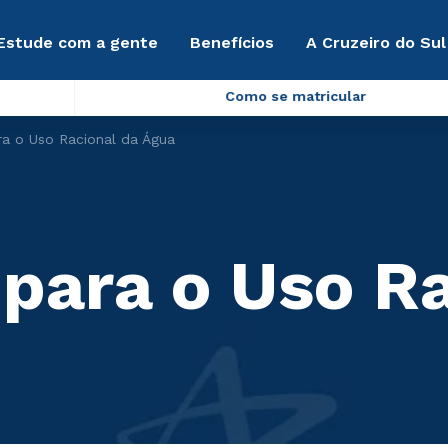
Estude com a gente
Benefícios
A Cruzeiro do Sul
Como se matricular
ra o Uso Racional da Água
 para o Uso R