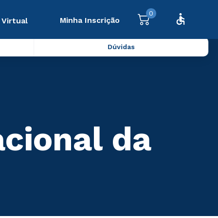
0
Minha Inscrição
 Virtual
Dúvidas
acional da