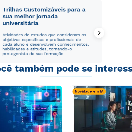
Trilhas Customizáveis para a
sua melhor jornada
universitária
Rápido e fácil
Rápido e fácil
Atividades de estudos que consideram os
WhatsApp
WhatsApp
objetivos específicos e profissionais de
cada aluno e desenvolvem conhecimentos,
ou
ou
habilidades e atitudes, tornando-o
protagonista da sua formação
cê também pode se interes
Novidade em IA
Estou de acordo com a
Estou de acordo com a
Política de Privacidade.
Política de Privacidade.
e
e
autorizo que meus dados sejam utilizados para o
autorizo que meus dados sejam utilizados para o
envio de conteúdos da Cruzeiro do Sul.
envio de conteúdos da Cruzeiro do Sul.