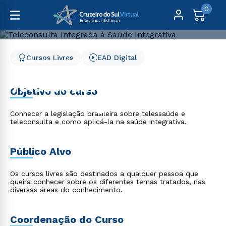
0
Cursos Livres
EAD Digital
Cursos Livres
Saúde
Teleconsulta Integrada à Saúde Integrativa
Teleconsulta Integrada à
Objetivo do curso
Saúde Integrativa
Conhecer a legislação brasileira sobre telessaúde e
teleconsulta e como aplicá-la na saúde integrativa.
Público Alvo
Os cursos livres são destinados a qualquer pessoa que
queira conhecer sobre os diferentes temas tratados, nas
diversas áreas do conhecimento.
Coordenação do Curso