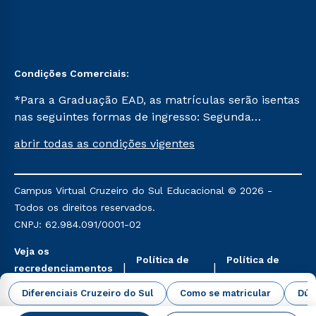
Condições Comerciais:
*Para a Graduação EAD, as matrículas serão isentas
nas seguintes formas de ingresso: Segunda
Graduação, Segunda Graduação 2.0 e Transferência.
abrir todas as condições vigentes
Já para as demais, a taxa de matrícula será de R$
49. *Para a Pós-graduação EAD, as ofertas
mencionadas são referentes aos cursos: Ensino
Campus Virtual Cruzeiro do Sul Educacional © 2026 -
Religioso, Geografia para a Docência e Metodologia
Todos os direitos reservados.
do Ensino de História: Questões Atuais.
CNPJ: 62.984.091/0001-02
Veja os
Política de
Política de
recredenciamentos
Privacidade
Cookies
aqui
Diferenciais Cruzeiro do Sul
Como se matricular
Dúv