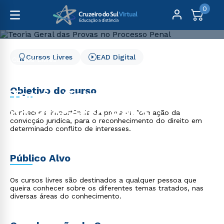
0
Cursos Livres
EAD Digital
Cursos Livres
Direito, Relações Internacionais e Ciência Política
Teoria Geral das Provas no Processo Penal
Objetivo do curso
Teoria Geral das Provas
no Processo Penal
Conhecer a importância da prova na formação da
convicção jurídica, para o reconhecimento do direito em
determinado conflito de interesses.
Público Alvo
Os cursos livres são destinados a qualquer pessoa que
queira conhecer sobre os diferentes temas tratados, nas
diversas áreas do conhecimento.