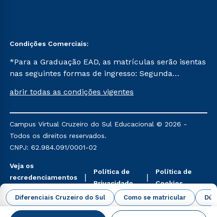
Condições Comerciais:
*Para a Graduação EAD, as matrículas serão isentas
nas seguintes formas de ingresso: Segunda
Graduação, Segunda Graduação 2.0 e Transferência.
abrir todas as condições vigentes
Já para as demais, a taxa de matrícula será de R$
49. *Para a Pós-graduação EAD, as ofertas
mencionadas são referentes aos cursos: Ensino
Campus Virtual Cruzeiro do Sul Educacional © 2026 -
Religioso, Geografia para a Docência e Metodologia
Todos os direitos reservados.
do Ensino de História: Questões Atuais.
CNPJ: 62.984.091/0001-02
Veja os
Política de
Política de
recredenciamentos
Privacidade
Cookies
aqui
Diferenciais Cruzeiro do Sul
Como se matricular
Dúv