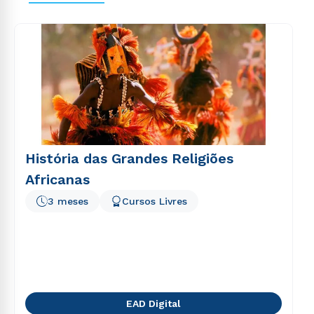
voluptas sit aspernatur aut odit aut fugit, sed quia
consequuntur magni dolores eos qui ratione
voluptatem sequi nesciunt.
História das Grandes Religiões
Africanas
3 meses
Cursos Livres
EAD Digital