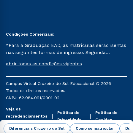
Condições Comerciais:
*Para a Graduação EAD, as matrículas serão isentas
nas seguintes formas de ingresso: Segunda
Graduação, Segunda Graduação 2.0 e Transferência.
abrir todas as condições vigentes
Já para as demais, a taxa de matrícula será de R$
49. *Para a Pós-graduação EAD, as ofertas
mencionadas são referentes aos cursos: Ensino
Campus Virtual Cruzeiro do Sul Educacional © 2026 -
Religioso, Geografia para a Docência e Metodologia
Todos os direitos reservados.
do Ensino de História: Questões Atuais.
CNPJ: 62.984.091/0001-02
Veja os
Política de
Política de
recredenciamentos
Privacidade
Cookies
aqui
Diferenciais Cruzeiro do Sul
Como se matricular
Dúv