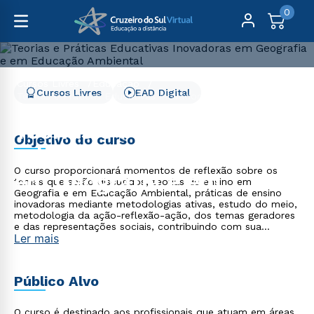
0
Cursos Livres
Educação
Cursos Livres
EAD Digital
Teorias e Práticas Educativas Inovadoras em Geografia e
em Educação Ambiental
Teorias e Práticas
Objetivo do curso
Educativas Inovadoras
O curso proporcionará momentos de reflexão sobre os
em Geografia e em
temas que serão discutidos, teorias de ensino em
Geografia e em Educação Ambiental, práticas de ensino
Educação Ambiental
inovadoras mediante metodologias ativas, estudo do meio,
metodologia da ação-reflexão-ação, dos temas geradores
e das representações sociais, contribuindo com sua
Ler mais
formação continuada e trajetória profissional.
Público Alvo
O curso é destinado aos profissionais que atuam em áreas