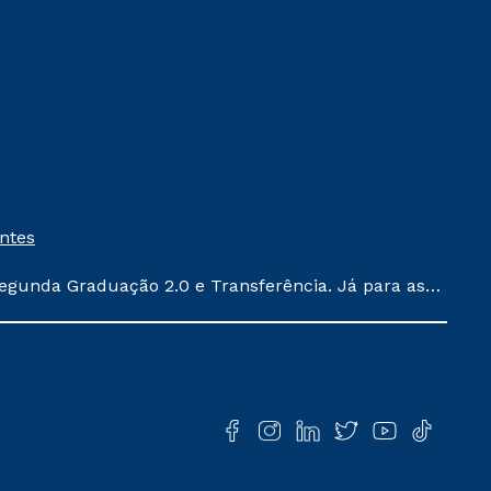
entes
egunda Graduação 2.0 e Transferência. Já para as
ula conforme exposto no contrato de prestação de