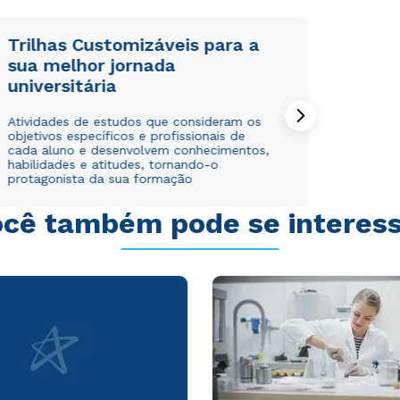
Trilhas Customizáveis para a
sua melhor jornada
universitária
Rápido e fácil
Rápido e fácil
Atividades de estudos que consideram os
WhatsApp
WhatsApp
objetivos específicos e profissionais de
ou
ou
cada aluno e desenvolvem conhecimentos,
habilidades e atitudes, tornando-o
protagonista da sua formação
cê também pode se interes
Estou de acordo com a
Estou de acordo com a
Política de Privacidade.
Política de Privacidade.
e
e
autorizo que meus dados sejam utilizados para o
autorizo que meus dados sejam utilizados para o
envio de conteúdos da Cruzeiro do Sul.
envio de conteúdos da Cruzeiro do Sul.