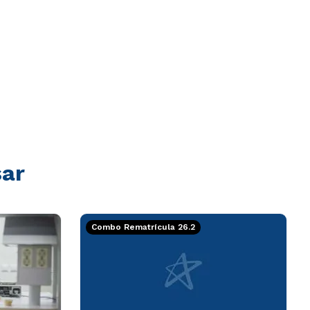
sar
Combo Rematrícula 26.2