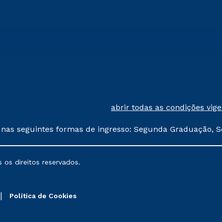
abrir todas as condições vig
 nas seguintes formas de ingresso: Segunda Graduação, S
comerciais oferecidos serão
 os direitos reservados.
nais poderão sofrer alterações nos períodos de rematríc
Política de Cookies