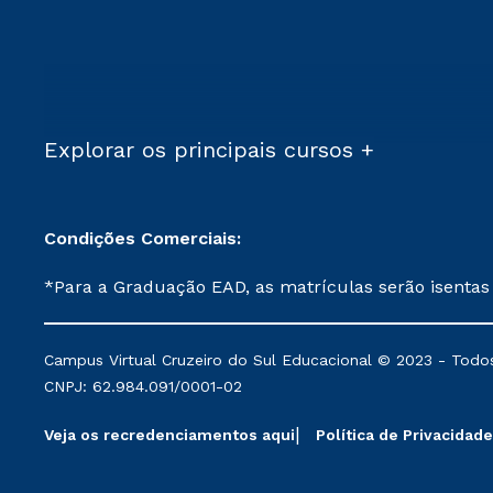
Explorar os principais cursos +
Condições Comerciais:
*Para a Graduação EAD, as matrículas serão isentas
demais, a taxa de matrícula será de R$ 49. *Para a Pós-graduação EAD, as ofertas mencionadas são referentes aos cursos: Ensino Religioso, Geografia para a
Docência e Metodologia do Ensino de História: Questões Atuais. **Semipresencial é um formato do Ensino a Distância. **Descontos 
Campus Virtual Cruzeiro do Sul Educacional © 2023 - Todos
mantidos conforme negociação. Descontos institucio
CNPJ: 62.984.091/0001-02
serviços.
Veja os recredenciamentos aqui
Política de Privacidade