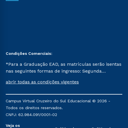
Condições Comerciais:
*Para a Graduação EAD, as matrículas serão isentas
nas seguintes formas de ingresso: Segunda
Graduação, Segunda Graduação 2.0 e Transferência.
abrir todas as condições vigentes
Já para as demais, a taxa de matrícula será de R$
49. *Para a Pós-graduação EAD, as ofertas
mencionadas são referentes aos cursos: Ensino
Campus Virtual Cruzeiro do Sul Educacional © 2026 -
Religioso, Geografia para a Docência e Metodologia
Todos os direitos reservados.
do Ensino de História: Questões Atuais.
CNPJ: 62.984.091/0001-02
Veja os