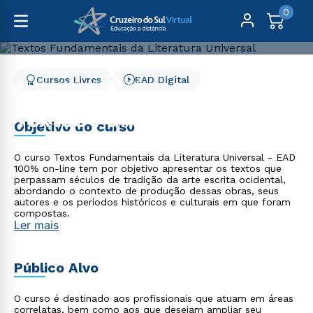
0
Cursos Livres
EAD Digital
Cursos Livres
Educação
Textos Fundamentais da Literatura Universal
Textos Fundamentais da
Objetivo do curso
Literatura Universal
O curso Textos Fundamentais da Literatura Universal - EAD
100% on-line tem por objetivo apresentar os textos que
perpassam séculos de tradição da arte escrita ocidental,
abordando o contexto de produção dessas obras, seus
autores e os períodos históricos e culturais em que foram
compostas.
Ler mais
Público Alvo
O curso é destinado aos profissionais que atuam em áreas
correlatas, bem como aos que desejam ampliar seu