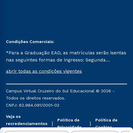
Condições Comerciais:
*Para a Graduação EAD, as matrículas serão isentas
nas seguintes formas de ingresso: Segunda
Graduação, Segunda Graduação 2.0 e Transferência.
abrir todas as condições vigentes
Já para as demais, a taxa de matrícula será de R$
49. *Para a Pós-graduação EAD, as ofertas
mencionadas são referentes aos cursos: Ensino
Campus Virtual Cruzeiro do Sul Educacional © 2026 -
Religioso, Geografia para a Docência e Metodologia
Todos os direitos reservados.
do Ensino de História: Questões Atuais.
CNPJ: 62.984.091/0001-02
Veja os
Política de
Política de
recredenciamentos
Privacidade
Cookies
aqui