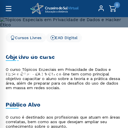
0
Cursos Livres
Engenharia e Tecnologia
Cursos Livres
EAD Digital
Tópicos Especiais em Privacidade de Dados e Hacker
Ético
Tópicos Especiais em
Objetivo do curso
Privacidade de Dados e
O curso Tópicos Especiais em Privacidade de Dados e
Hacker Ético
Hacker Ético - EAD 100% on-line tem como principal
objetivo capacitar o aluno sobre a teoria e a prática dessa
área, além de preparar para os desafios do uso de dados
em massa em redes sociais.
Público Alvo
O curso é destinado aos profissionais que atuam em áreas
correlatas, bem como aos que desejam ampliar seu
conhecimento sobre o assunto.