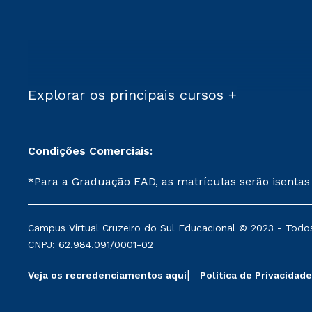
Explorar os principais cursos +
Condições Comerciais:
*Para a Graduação EAD, as matrículas serão isentas
demais, a taxa de matrícula será de R$ 49. *Para a Pós-graduação EAD, as ofertas mencionadas são referentes aos cursos: Ensino Religioso, Geografia para a
Docência e Metodologia do Ensino de História: Questões Atuais. **Semipresencial é um formato do Ensino a Distância. **Descontos 
Campus Virtual Cruzeiro do Sul Educacional © 2023 - Todos
mantidos conforme negociação. Descontos institucio
CNPJ: 62.984.091/0001-02
serviços.
Veja os recredenciamentos aqui
Política de Privacidade