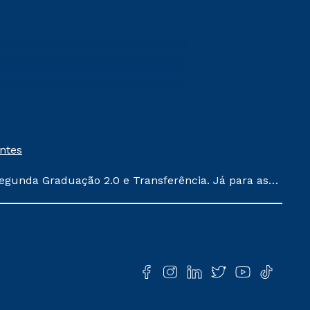
entes
egunda Graduação 2.0 e Transferência. Já para as
ula conforme exposto no contrato de prestação de