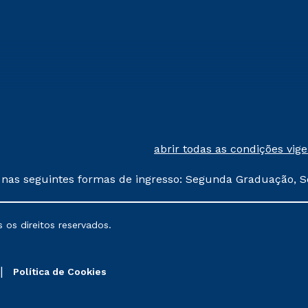
abrir todas as condições vig
 nas seguintes formas de ingresso: Segunda Graduação, S
comerciais oferecidos serão
 os direitos reservados.
nais poderão sofrer alterações nos períodos de rematríc
Política de Cookies