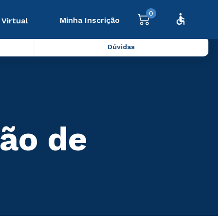
0
Minha Inscrição
 Virtual
Dúvidas
ão de