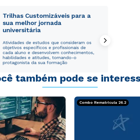
Trilhas Customizáveis para a
sua melhor jornada
universitária
Rápido e fácil
Rápido e fácil
Atividades de estudos que consideram os
WhatsApp
WhatsApp
objetivos específicos e profissionais de
ou
ou
cada aluno e desenvolvem conhecimentos,
habilidades e atitudes, tornando-o
protagonista da sua formação
cê também pode se interes
Estou de acordo com a
Estou de acordo com a
Política de Privacidade.
Política de Privacidade.
e
e
Combo Rematrícula 26.2
autorizo que meus dados sejam utilizados para o
autorizo que meus dados sejam utilizados para o
envio de conteúdos da Cruzeiro do Sul.
envio de conteúdos da Cruzeiro do Sul.