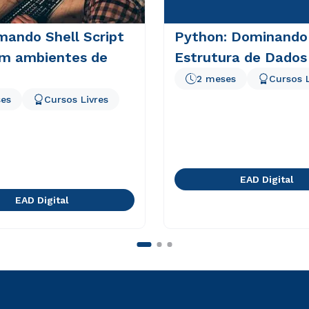
mando Shell Script
Python: Dominando
em ambientes de
Estrutura de Dados
2 meses
Cursos L
es
Cursos Livres
EAD Digital
EAD Digital