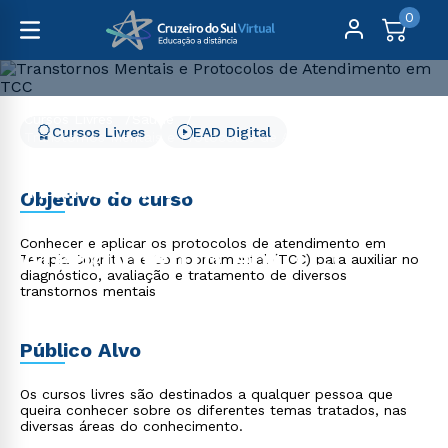
0
Cursos Livres
Saúde
Cursos Livres
EAD Digital
Transtornos Mentais e Protocolos de Atendimento em
TCC
Transtornos Mentais e
Objetivo do curso
Protocolos de
Conhecer e aplicar os protocolos de atendimento em
Atendimento em TCC
Terapia Cognitiva e Comportamental (TCC) para auxiliar no
diagnóstico, avaliação e tratamento de diversos
transtornos mentais
Público Alvo
Os cursos livres são destinados a qualquer pessoa que
queira conhecer sobre os diferentes temas tratados, nas
diversas áreas do conhecimento.