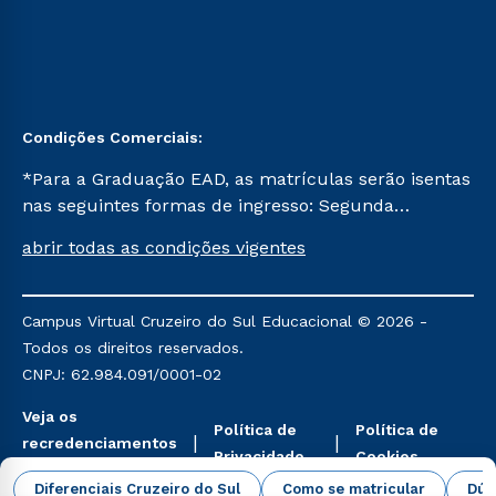
Condições Comerciais:
*Para a Graduação EAD, as matrículas serão isentas
nas seguintes formas de ingresso: Segunda
Graduação, Segunda Graduação 2.0 e Transferência.
abrir todas as condições vigentes
Já para as demais, a taxa de matrícula será de R$
49. *Para a Pós-graduação EAD, as ofertas
mencionadas são referentes aos cursos: Ensino
Campus Virtual Cruzeiro do Sul Educacional © 2026 -
Religioso, Geografia para a Docência e Metodologia
Todos os direitos reservados.
do Ensino de História: Questões Atuais.
CNPJ: 62.984.091/0001-02
Veja os
Política de
Política de
recredenciamentos
Privacidade
Cookies
aqui
Diferenciais Cruzeiro do Sul
Como se matricular
Dúv