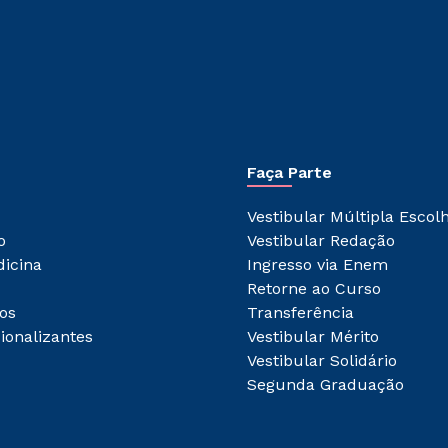
Rápido e fácil
WhatsApp
ou
Faça Parte
Vestibular Múltipla Escol
Estou de acordo com a
Política de Privacidade.
e
o
Vestibular Redação
autorizo que meus dados sejam utilizados para o
envio de conteúdos da Unifran.
dicina
Ingresso via Enem
Retorne ao Curso
os
Transferência
ionalizantes
Vestibular Mérito
Vestibular Solidário
Segunda Graduação