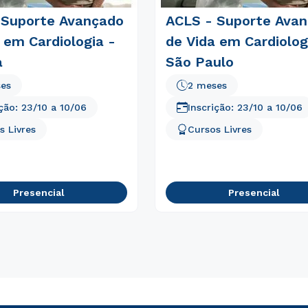
 Suporte Avançado
ACLS - Suporte Ava
 em Cardiologia -
de Vida em Cardiolog
a
São Paulo
ses
2 meses
ição:
23/10
a
10/06
Inscrição:
23/10
a
10/06
s Livres
Cursos Livres
Presencial
Presencial