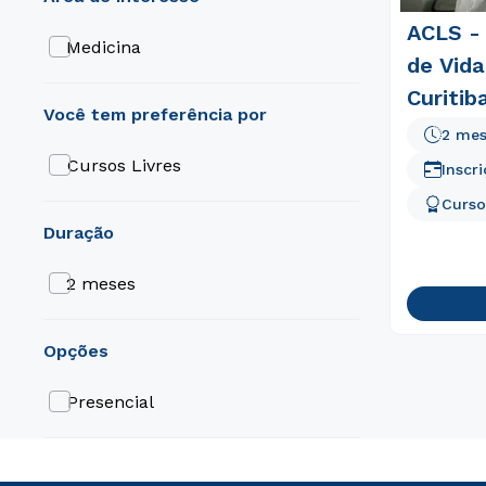
ACLS -
Medicina
de Vida
Curitib
2 me
Cursos Livres
Inscr
Curso
duração
2 meses
opções
Presencial