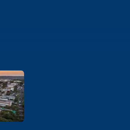
Franca
Av. Dr Armando Salles Oliveira,
201 Parque Universitário -
Franca - SP CEP: 14404-600
Saiba mais