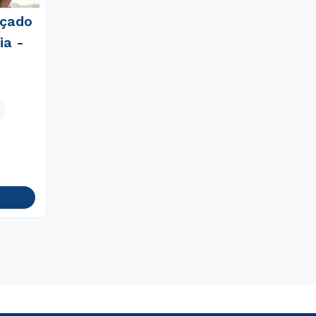
nçado
ia -