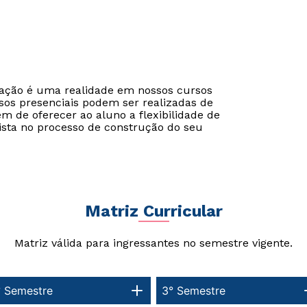
cação é uma realidade em nossos cursos
sos presenciais podem ser realizadas de
ém de oferecer ao aluno a flexibilidade de
ista no processo de construção do seu
Matriz Curricular
Rápido e fácil
Rápido e fácil
Matriz válida para ingressantes no semestre vigente.
WhatsApp
WhatsApp
ou
ou
° Semestre
3° Semestre