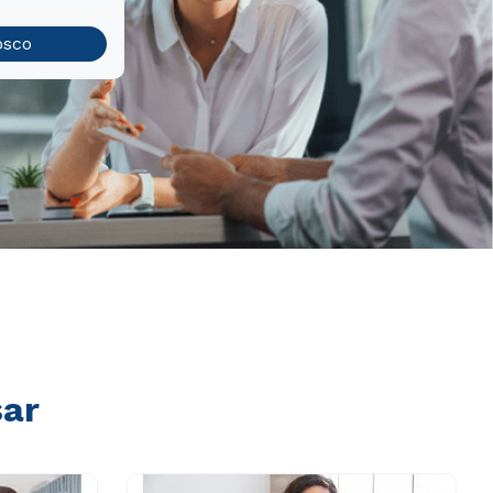
osco
sar