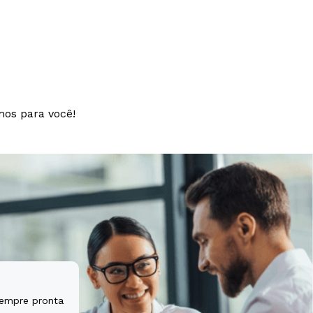
t aspernatur
tem sequi
mos para você!
sempre pronta