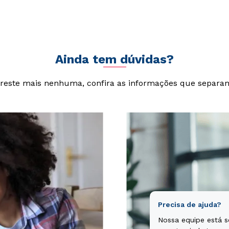
cta sunt explicabo. Nemo enim ipsam voluptatem quia voluptas si
git, sed quia consequuntur magni dolores eos qui ratione volupta
Ainda tem dúvidas?
reste mais nenhuma, confira as informações que separa
Precisa de ajuda?
Nossa equipe está 