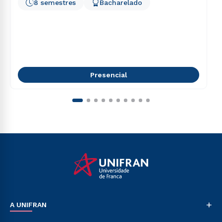
8 semestres
Bacharelado
Presencial
+
A UNIFRAN