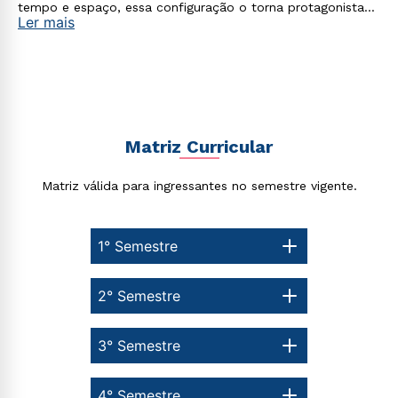
tempo e espaço, essa configuração o torna protagonista
Ler mais
no processo de construção do seu conhecimento.
Matriz Curricular
Matriz válida para ingressantes no semestre vigente.
1° Semestre
2° Semestre
3° Semestre
4° Semestre