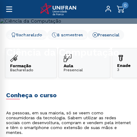
0
Bacharelado
8 semestres
Presencial
Graduação
Engenharia e Tecnologia
Ciência da Computação
Ciência da Computação
Enade
Formação
Aula
3
Bacharelado
Presencial
Conheça o curso
As pessoas, em sua maioria, só se veem como
consumidoras da tecnologia. Sabem utilizar as redes
sociais com desenvoltura, compram e vendem pela internet
e têm o smartphone como extensão de suas mãos e
mentes.