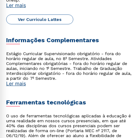
Unesp.
Ler mais
Ver Currículo Lattes
Informações Complementares
Rápido e fácil
WhatsApp
Estágio Curricular Supervisionado obrigatório - fora do
ou
horário regular de aula, no 8º Semestre. Atividades
Complementares obrigatórias - fora do horário regular de
aulas, iniciando no 1º Semestre. Trabalho de Graduação
Interdisciplinar obrigatório - fora do horário regular de aula,
a partir do 7º Semestre.
Ler mais
Ferramentas tecnológicas
Estou de acordo com a
Política de Privacidade.
e
autorizo que meus dados sejam utilizados para o
O uso de ferramentas tecnológicas aplicadas à educação é
envio de conteúdos da Cruzeiro do Sul.
uma realidade em nossos cursos presenciais, em que até
40% das disciplinas dos cursos presenciais podem ser
realizadas de forma on-line (Portaria MEC nº 2117, de
06/12/19). Além de oferecer ao aluno a flexibilidade de