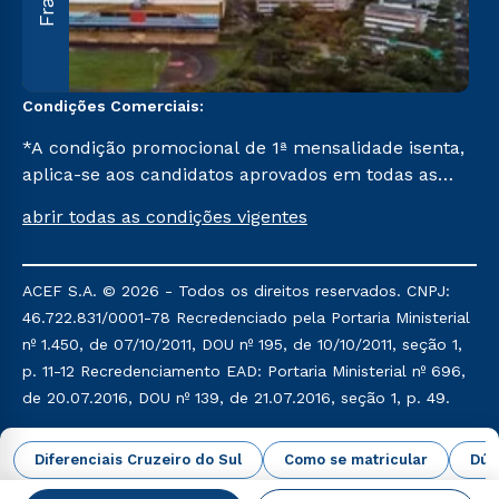
C
Condições Comerciais:
*A condição promocional de 1ª mensalidade isenta,
aplica-se aos candidatos aprovados em todas as
formas de ingresso, exceto na prova on-line ou
abrir todas as condições vigentes
agendada, que ofertam bolsas de até 50% de
desconto, ambos ingressantes no semestre vigente,
que ainda não tenham efetivado e/ou não tenham
ACEF S.A. © 2026 - Todos os direitos reservados. CNPJ:
cancelado ou trancado sua matrícula em uma das
46.722.831/0001-78 Recredenciado pela Portaria Ministerial
Instituições da Cruzeiro do Sul Educacional, no
nº 1.450, de 07/10/2011, DOU nº 195, de 10/10/2011, seção 1,
período de um ano. Tais condições não se aplicam
p. 11-12 Recredenciamento EAD: Portaria Ministerial nº 696,
aos cursos de Medicina, e também para
de 20.07.2016, DOU nº 139, de 21.07.2016, seção 1, p. 49.
matriculados via FIES, Prouni e outros programas
governamentais, e não se acumula com nenhuma
Política de Privacidade
Política de Cookies
Diferenciais Cruzeiro do Sul
Como se matricular
Dúv
outra campanha ofertada pela Instituição.