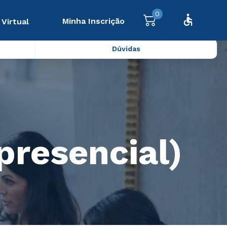
0
Minha Inscrição
 Virtual
Dúvidas
presencial)