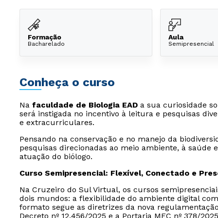
Formação
Aula
Bacharelado
Semipresencial
Conheça o curso
Na
faculdade de Biologia EAD
a sua curiosidade so
será instigada no incentivo à leitura e pesquisas div
e extracurriculares.
Pensando na conservação e no manejo da biodiversida
pesquisas direcionadas ao meio ambiente, à saúde e 
atuação do biólogo.
Curso Semipresencial: Flexível, Conectado e Pre
Na Cruzeiro do Sul Virtual, os cursos semipresencia
dois mundos: a flexibilidade do ambiente digital com
formato segue as diretrizes da nova regulamentaçã
Decreto nº 12.456/2025 e a Portaria MEC nº 378/2025