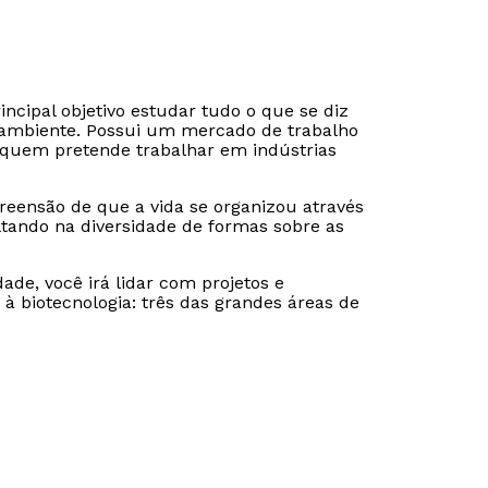
cipal objetivo estudar tudo o que se diz
o ambiente. Possui um mercado de trabalho
 quem pretende trabalhar em indústrias
reensão de que a vida se organizou através
ltando na diversidade de formas sobre as
de, você irá lidar com projetos e
à biotecnologia: três das grandes áreas de
Rápido e fácil
Rápido e fácil
WhatsApp
WhatsApp
ou
ou