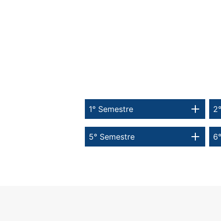
1° Semestre
2
5° Semestre
6