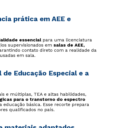
cia prática em AEE e
Estou de acordo com a
Estou de acordo com a
Política de Privacidade.
Política de Privacidade.
e
e
autorizo que meus dados sejam utilizados para o
autorizo que meus dados sejam utilizados para o
envio de conteúdos da Cruzeiro do Sul.
envio de conteúdos da Cruzeiro do Sul.
ialidade essencial
para uma licenciatura
gios supervisionados em
salas de AEE,
garantindo contato direto com a realidade da
 usadas em sala.
l de Educação Especial e a
is e múltiplas, TEA e altas habilidades,
gicas para o transtorno do espectro
a educação básica. Esse recorte prepara
es qualificados no país.
de materiais adaptados