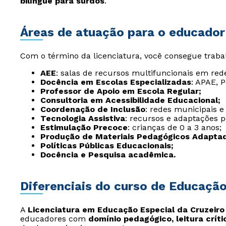
bilíngue para surdos
.
Áreas de atuação para o educador
Com o término da licenciatura, você consegue traba
AEE
: salas de recursos multifuncionais em rede
Docência em Escolas Especializadas
: APAE, P
Professor de Apoio em Escola Regular;
Consultoria em Acessibilidade Educacional;
Coordenação de Inclusão
: redes municipais e
Tecnologia Assistiva
: recursos e adaptações p
Estimulação Precoce
: crianças de 0 a 3 anos;
Produção de Materiais Pedagógicos Adapta
Políticas Públicas Educacionais;
Docência e Pesquisa acadêmica.
Diferenciais do curso de Educação
A
Licenciatura em Educação Especial da Cruzeiro 
educadores com
domínio pedagógico, leitura críti