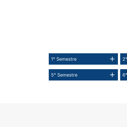
1° Semestre
2
5° Semestre
6