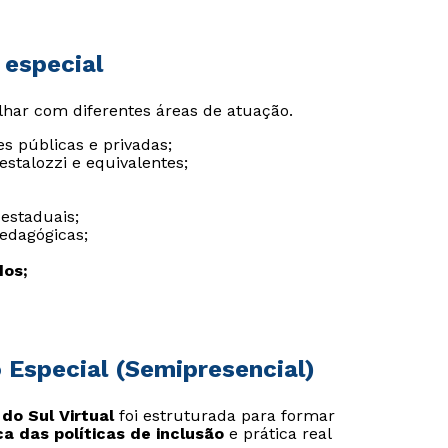
 especial
lhar com diferentes áreas de atuação.
s públicas e privadas;
estalozzi e equivalentes;
 estaduais;
edagógicas;
dos;
Rápido e fácil
Rápido e fácil
WhatsApp
WhatsApp
 Especial (Semipresencial)
ou
ou
do Sul Virtual
foi estruturada para formar
ca das políticas de inclusão
e prática real