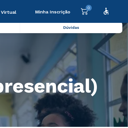
0
Minha Inscrição
 Virtual
Dúvidas
resencial)