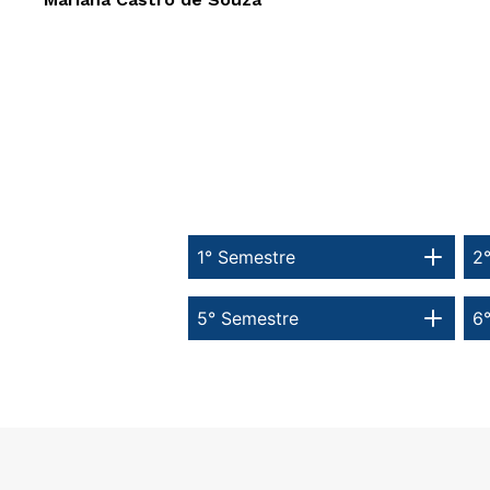
1° Semestre
2
5° Semestre
6