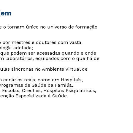
gem
e o tornam único no universo de formação
 por mestres e doutores com vasta
logia adotada;
o que podem ser acessadas quando e onde
m laboratórios, equipados com o que há de
aulas síncronas no Ambiente Virtual de
em cenários reais, como em Hospitais,
 Programas de Saúde da Família,
Escolas, Creches, Hospitais Psiquiátricos,
tenção Especializada à Saúde.
Rápido e fácil
Rápido e fácil
WhatsApp
WhatsApp
ou
ou