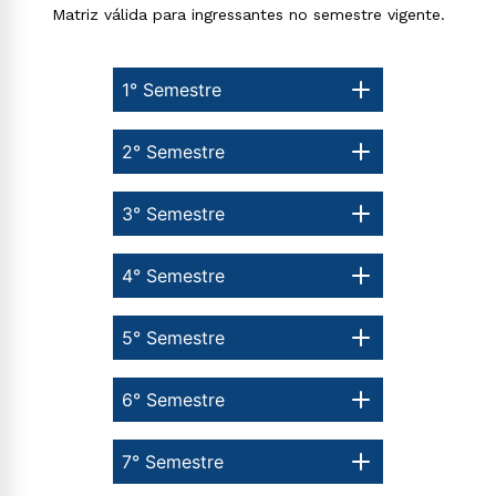
Matriz válida para ingressantes no semestre vigente.
Rápido e fácil
WhatsApp
1° Semestre
ou
2° Semestre
3° Semestre
Estou de acordo com a
Política de Privacidade.
e
4° Semestre
autorizo que meus dados sejam utilizados para o
envio de conteúdos da Cruzeiro do Sul.
5° Semestre
6° Semestre
7° Semestre