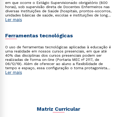
em que ocorre o Estágio Supervisionado obrigatório (800
horas), sob supervisão direta de Docentes Enfermeiros nas
diversas Instituições de Saúde (hospitais, prontos-socorros,
unidades básicas de saúde, escolas e instituições de longa
Ler mais
permanência de idosos). Esporadicamente acontecerão
períodos de aulas estendidos no matutino (7 às 11h40) e no
noturno (18h10 às 22h30).
Ferramentas tecnológicas
O uso de ferramentas tecnológicas aplicadas à educação é
uma realidade em nossos cursos presenciais, em que até
40% das disciplinas dos cursos presenciais podem ser
realizadas de forma on-line (Portaria MEC nº 2117, de
06/12/19). Além de oferecer ao aluno a flexibilidade de
tempo e espaço, essa configuração o torna protagonista
Ler mais
no processo de construção do seu conhecimento.
Matriz Curricular