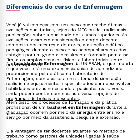
Diferenciais do curso de Enfermagem
Você já vai começar com um curso que recebe ótimas
avaliações qualitativas, sejam do MEC ou de tradicionais
publicações sobre a qualidade dos cursos superiores. As
avaliações levam em consideração o corpo docente
composto por mestres e doutores, a atenção didático-
pedagógica durante o curso e no acompanhamento dos
estágios por um grupo especialmente formado para esse
fim, e os amplos recursos físicos e laboratoriais, entre
Na
faculdade de Enfermagem
da UNIFRAN, o que importa
outros aspectos.
é que você terá uma experiência única de aprendizado
proporcionado pela prática no Laboratório de
Enfermagem, com acesso a um sistema de simulação
realística e equipamentos especializados para desenvolver
habilidades prévias no cuidado a pacientes reais. Você
ainda poderá contar com nossas diversas opções de
programas de bolsas e descontos
.
Além disso, os processos de formação e da prática
profissional de um
bacharel em Enfermagem
durante a
graduação
ocorrem por meio da sinergia entre ensino e
serviço por meio da assistência, pesquisa e extensão.
É a vantagem de ter docentes atuantes no mercado de
trabalho como gestores de unidades ligadas à saúde