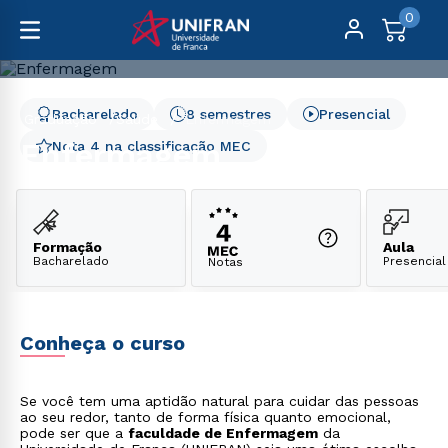
0
Bacharelado
8 semestres
Presencial
Graduação
Saúde
Enfermagem
Enfermagem
Nota 4 na classificação MEC
Formação
Aula
Bacharelado
Presencial
Notas
Conheça o curso
Se você tem uma aptidão natural para cuidar das pessoas
ao seu redor, tanto de forma física quanto emocional,
pode ser que a
faculdade de Enfermagem
da