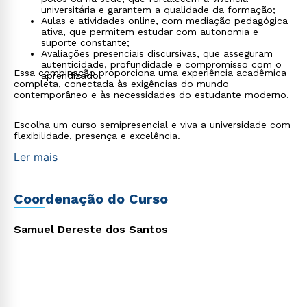
universitária e garantem a qualidade da formação;
Aulas e atividades online, com mediação pedagógica
ativa, que permitem estudar com autonomia e
suporte constante;
Avaliações presenciais discursivas, que asseguram
autenticidade, profundidade e compromisso com o
Essa combinação proporciona uma experiência acadêmica
aprendizado.
completa, conectada às exigências do mundo
contemporâneo e às necessidades do estudante moderno.
Escolha um curso semipresencial e viva a universidade com
Rápido e fácil
flexibilidade, presença e excelência.
WhatsApp
Ler mais
ou
Coordenação do Curso
Samuel Dereste dos Santos
Estou de acordo com a
Política de Privacidade.
e
autorizo que meus dados sejam utilizados para o
envio de conteúdos da Cruzeiro do Sul.