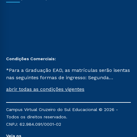
Condições Comerciais:
*Para a Graduação EAD, as matrículas serão isentas
nas seguintes formas de ingresso: Segunda
Graduação, Segunda Graduação 2.0 e Transferência.
abrir todas as condições vigentes
Já para as demais, a taxa de matrícula será de R$
49. *Para a Pós-graduação EAD, as ofertas
mencionadas são referentes aos cursos: Ensino
Campus Virtual Cruzeiro do Sul Educacional © 2026 -
Religioso, Geografia para a Docência e Metodologia
Todos os direitos reservados.
do Ensino de História: Questões Atuais.
CNPJ: 62.984.091/0001-02
Veja os