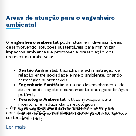
Áreas de atuação para o engenheiro
ambiental
O
engenheiro ambiental
pode atuar em diversas áreas,
desenvolvendo soluções sustentáveis para minimizar
impactos ambientais e promover a preservação dos
recursos naturais. Veja!
Gestão Ambiental
: trabalha na administração da
relação entre sociedade e meio ambiente, criando
estratégias sustentáveis;
Engenharia Sanitária
: atua no desenvolvimento de
sistemas de esgoto e saneamento para garantir água
potável;
Tecnologia Ambiental
: utiliza inovação para
monitorar e reduzir danos ecológicos;
Além disso, o engenheiro ambiental pode atuar com
Agronegócio e Indústria
: elabora planos para
consultorias e ONGs, contribuindo para um futuro mais
minimizar impactos ambientais da produção agrícola
sustentável.
e industrial;
Ler mais