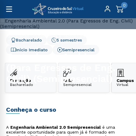
0
Graduação
Engenharia e Tecnologia
Bacharelado
5 semestres
Engenharia Ambiental 2.0 (Para Egressos de Eng. Civil)
(Semipresencial)
Início Imediato
Semipresencial
Engenharia Ambiental 2.0
(Para Egressos de Eng.
Civil) (Semipresencial)
Formação
Aula
Campus
Bacharelado
Semipresencial
Virtual
Conheça o curso
A
Engenharia Ambiental 2.0 Semipresencial
é uma
excelente oportunidade para quem já é formado em