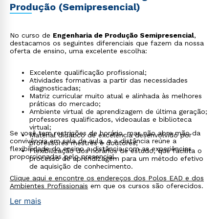
Produção (Semipresencial)
No curso de
Engenharia de Produção Semipresencial
,
destacamos os seguintes diferenciais que fazem da nossa
oferta de ensino, uma excelente escolha:
Excelente qualificação profissional;
Atividades formativas a partir das necessidades
diagnosticadas;
Matriz curricular muito atual e alinhada às melhores
práticas do mercado;
Ambiente virtual de aprendizagem de última geração;
professores qualificados, videoaulas e biblioteca
Rápido e fácil
virtual;
WhatsApp
Se você tem restrições de horário, mas não abre mão da
Material didático de excelência desenvolvido por
convivência em sala de aula, o a distância reúne a
professores mestres e doutores;
ou
flexibilidade do ensino a distância com as experiências
Flexibilização dos horários de estudo, que facilita o
proporcionadas pelo presencial.
processo de aprendizagem para um método efetivo
de aquisição de conhecimento.
Clique aqui e encontre os endereços dos Polos EAD e dos
Ambientes Profissionais
em que os cursos são oferecidos.
Ler mais