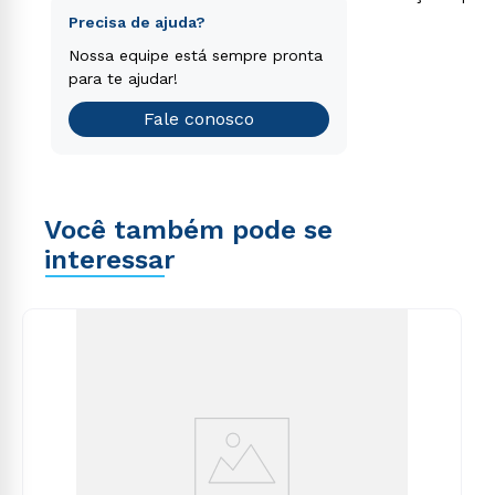
separamos para você!
consequuntur magni dolores eos qui ratione
Faça o nosso teste vocacional
Precisa de ajuda?
voluptatem sequi nesciunt.
Encontre o curso de graduação
Nossa equipe está sempre pronta
que é o ideal para você.
para te ajudar!
Teste vocacional
Fale conosco
Você também pode se
interessar