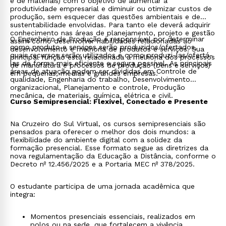
e de materiais) com o objetivo de aumentar a
produtividade empresarial e diminuir ou otimizar custos de
produção, sem esquecer das questões ambientais e de
sustentabilidade envolvidas. Para tanto ele deverá adquirir
conhecimento nas áreas de planejamento, projeto e gestão
O Engenheiro de Produção é responsável por determinar
assim como desenvolver habilidades relacionadas ao
como produto e serviços serão produzidos/ofertados,
desenvolvimento e melhoria de produtos e serviços. Sua
quais recursos serão utilizados e como produzi-las/ofertá-
principal função está relacionada à melhoria dos processos
las de forma mais eficiente e segura possível. As principais
de manufatura e processos de produção (bens e serviços)
áreas de atuação podem ser divididas em Controle de
em pequenas, médias e grandes empresas.
qualidade, Engenharia do trabalho, Desenvolvimento
organizacional, Planejamento e controle, Produção
mecânica, de materiais, química, elétrica e civil.
Curso Semipresencial: Flexível, Conectado e Presente
Na Cruzeiro do Sul Virtual, os cursos semipresenciais são
pensados para oferecer o melhor dos dois mundos: a
flexibilidade do ambiente digital com a solidez da
formação presencial. Esse formato segue as diretrizes da
nova regulamentação da Educação a Distância, conforme o
Decreto nº 12.456/2025 e a Portaria MEC nº 378/2025.
O estudante participa de uma jornada acadêmica que
integra:
Momentos presenciais essenciais, realizados em
polos ou na sede, que fortalecem a vivência