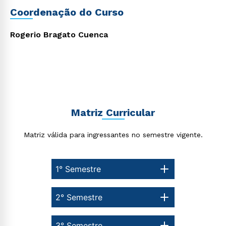
Estou de acordo com a
Política de Privacidade.
e
Coordenação do Curso
autorizo que meus dados sejam utilizados para o
envio de conteúdos da Cruzeiro do Sul.
Rogerio Bragato Cuenca
Matriz Curricular
Matriz válida para ingressantes no semestre vigente.
1° Semestre
2° Semestre
3° Semestre