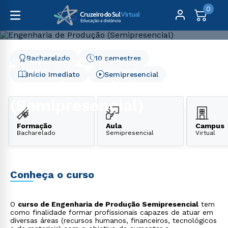
0
Bacharelado
10 semestres
Graduação
Engenharia e Tecnologia
Engenharia de Produção (Semipresencial)
Início Imediato
Semipresencial
Engenharia de Produção
(Semipresencial)
Formação
Aula
Campus
Bacharelado
Semipresencial
Virtual
Conheça o curso
O
curso de Engenharia de Produção Semipresencial
tem
como finalidade formar profissionais capazes de atuar em
diversas áreas (recursos humanos, financeiros, tecnológicos