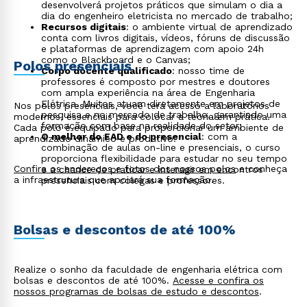
desenvolverá projetos práticos que simulam o dia a
dia do engenheiro eletricista no mercado de trabalho;
Recursos digitais
: o ambiente virtual de aprendizado
conta com livros digitais, vídeos, fóruns de discussão
e plataformas de aprendizagem com apoio 24h
como o Blackboard e o Canvas;
Polos presenciais
Corpo docente qualificado
: nosso time de
professores é composto por mestres e doutores
com ampla experiência na área de Engenharia
Elétrica. Muitos atuam diretamente em projetos de
Nos polos presenciais, você terá acesso a laboratórios
pesquisa e no mercado de trabalho, garantindo uma
modernos, essenciais para colocar a teoria em prática.
formação com base na realidade do setor;
Cada polo é equipado para proporcionar um ambiente de
O melhor do EAD e do presencial
: com a
aprendizado dinâmico e produtivo.
combinação de aulas on-line e presenciais, o curso
proporciona flexibilidade para estudar no seu tempo
Confira os endereços e fotos dos nossos polos
e conheça
e a chance de praticar e interagir em encontros
a infraestrutura que apoiará sua formação.
presenciais com colegas e professores.
Bolsas e descontos de até 100%
Realize o sonho da faculdade de engenharia elétrica com
bolsas e descontos de até 100%.
Acesse e confira os
nossos programas de bolsas de estudo e descontos
.