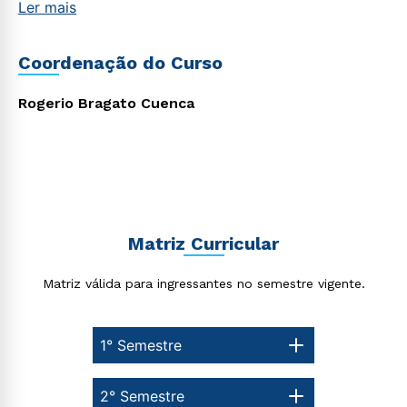
Ler mais
Coordenação do Curso
Rápido e fácil
WhatsApp
ou
Rogerio Bragato Cuenca
Matriz Curricular
Estou de acordo com a
Política de Privacidade.
e
autorizo que meus dados sejam utilizados para o
envio de conteúdos da Cruzeiro do Sul.
Matriz válida para ingressantes no semestre vigente.
1° Semestre
2° Semestre