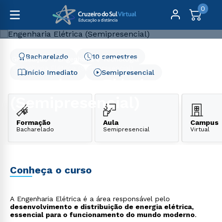
0
Bacharelado
10 semestres
Graduação
Engenharia e Tecnologia
Engenharia Elétrica (Semipresencial)
Início Imediato
Semipresencial
Engenharia Elétrica
(Semipresencial)
Formação
Aula
Campus
Bacharelado
Semipresencial
Virtual
Conheça o curso
A Engenharia Elétrica é a área responsável pelo
desenvolvimento e distribuição de energia elétrica,
essencial para o funcionamento do mundo moderno
.