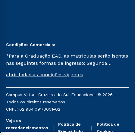
Condições Comerciais:
*Para a Graduação EAD, as matrículas serão isentas
nas seguintes formas de ingresso: Segunda
Graduação, Segunda Graduação 2.0 e Transferência.
abrir todas as condições vigentes
Já para as demais, a taxa de matrícula será de R$
49. *Para a Pós-graduação EAD, as ofertas
mencionadas são referentes aos cursos: Ensino
Campus Virtual Cruzeiro do Sul Educacional © 2026 -
Religioso, Geografia para a Docência e Metodologia
Todos os direitos reservados.
do Ensino de História: Questões Atuais.
CNPJ: 62.984.091/0001-02
Veja os
Política de
Política de
recredenciamentos
Privacidade
Cookies