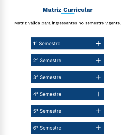
Matriz Curricular
Matriz válida para ingressantes no semestre vigente.
1° Semestre
Estou de acordo com a
Política de Privacidade.
e
autorizo que meus dados sejam utilizados para o
envio de conteúdos da Cruzeiro do Sul.
2° Semestre
3° Semestre
4° Semestre
5° Semestre
6° Semestre