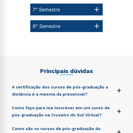
7° Semestre
8° Semestre
Principais dúvidas
A certificação dos cursos de pós-graduação a
+
distância é a mesma da presencial?
Sed ut perspiciatis unde omnis iste natus error sit
Como faço para me inscrever em um curso de
+
voluptatem accusantium doloremque laudantium,
pós-graduação na Cruzeiro do Sul Virtual?
totam rem aperiam, eaque ipsa quae ab illo inventore
veritatis et quasi architecto beatae vitae dicta sunt
Sed ut perspiciatis unde omnis iste natus error sit
Como são os cursos de pós-graduação da
explicabo. Nemo enim ipsam voluptatem quia
+
voluptatem accusantium doloremque laudantium,