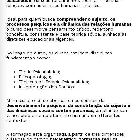
psicanálise
, de seus fundamentos teóricos e de suas
relações com as ciências humanas e sociais.
Ideal para quem busca
compreender o sujeito, os
processos psíquicos e a dinâmica das relações humanas
,
o curso desenvolve pensamento crítico, repertório
conceitual consistente e base teórica sólida, alinhada às
diretrizes educacionais vigentes.
Ao longo do curso, os alunos estudam disciplinas
fundamentais como:
Teoria Psicanalítica;
Psicopatologia;
Técnicas de Terapia Psicanalítica;
Interpretação dos Sonhos.
Além disso, o curso aborda temas centrais do
desenvolvimento psíquico, da constituição do sujeito e
das dinâmicas sociais contemporâneas
, ampliando sua
visão sobre o comportamento humano em diferentes
contextos.
A formação está organizada a partir de três dimensões
clássicas do campo psicanalítico:
formação teórica,