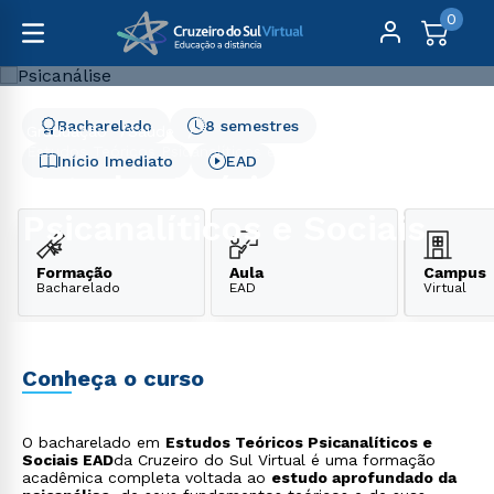
0
Bacharelado
8 semestres
Graduação
Saúde
Estudos Teóricos Psicanalíticos e Sociais
Início Imediato
EAD
Estudos Teóricos
Psicanalíticos e Sociais
Formação
Aula
Campus
Bacharelado
EAD
Virtual
Conheça o curso
O bacharelado em
Estudos Teóricos Psicanalíticos e
Sociais EAD
da Cruzeiro do Sul Virtual é uma formação
acadêmica completa voltada ao
estudo aprofundado da