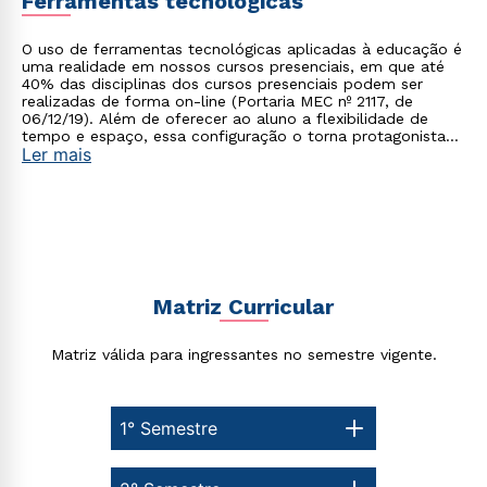
Ferramentas tecnológicas
WhatsApp
ou
O uso de ferramentas tecnológicas aplicadas à educação é
uma realidade em nossos cursos presenciais, em que até
40% das disciplinas dos cursos presenciais podem ser
realizadas de forma on-line (Portaria MEC nº 2117, de
06/12/19). Além de oferecer ao aluno a flexibilidade de
tempo e espaço, essa configuração o torna protagonista
Ler mais
no processo de construção do seu conhecimento.
Estou de acordo com a
Política de Privacidade.
e
autorizo que meus dados sejam utilizados para o
envio de conteúdos da Cruzeiro do Sul.
Matriz Curricular
Matriz válida para ingressantes no semestre vigente.
1° Semestre