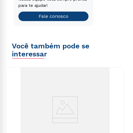
que é o ideal para você.
para te ajudar!
Teste vocacional
Fale conosco
Você também pode se
interessar