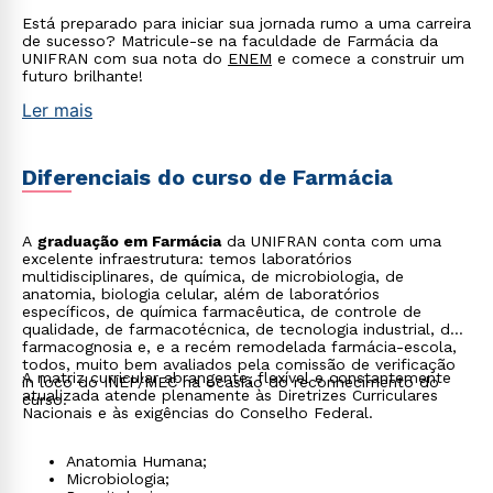
Está preparado para iniciar sua jornada rumo a uma carreira
de sucesso? Matricule-se na faculdade de Farmácia da
UNIFRAN com sua nota do
ENEM
e comece a construir um
futuro brilhante!
Ler mais
Diferenciais do curso de Farmácia
A
graduação em Farmácia
da UNIFRAN conta com uma
excelente infraestrutura: temos laboratórios
multidisciplinares, de química, de microbiologia, de
anatomia, biologia celular, além de laboratórios
específicos, de química farmacêutica, de controle de
qualidade, de farmacotécnica, de tecnologia industrial, de
farmacognosia e, e a recém remodelada farmácia-escola,
todos, muito bem avaliados pela comissão de verificação
A matriz curricular abrangente, flexível e constantemente
in loco do INEP/MEC na ocasião do reconhecimento do
atualizada atende plenamente às Diretrizes Curriculares
curso.
Nacionais e às exigências do Conselho Federal.
Anatomia Humana;
Microbiologia;