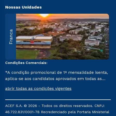
Nossas Unidades
A
Franca
O
U
C
Condições Comerciais:
*A condição promocional de 1ª mensalidade isenta,
aplica-se aos candidatos aprovados em todas as
formas de ingresso, exceto na prova on-line ou
abrir todas as condições vigentes
agendada, que ofertam bolsas de até 50% de
desconto, ambos ingressantes no semestre vigente,
que ainda não tenham efetivado e/ou não tenham
ACEF S.A. © 2026 - Todos os direitos reservados. CNPJ:
cancelado ou trancado sua matrícula em uma das
46.722.831/0001-78 Recredenciado pela Portaria Ministerial
Instituições da Cruzeiro do Sul Educacional, no