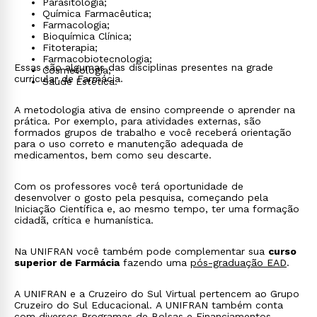
Parasitologia;
Química Farmacêutica;
Farmacologia;
Bioquímica Clínica;
Fitoterapia;
Farmacobiotecnologia;
Essas são algumas das disciplinas presentes na grade
Cosmetologia;
curricular de Farmácia.
Saúde Estética.
A metodologia ativa de ensino compreende o aprender na
prática. Por exemplo, para atividades externas, são
formados grupos de trabalho e você receberá orientação
para o uso correto e manutenção adequada de
medicamentos, bem como seu descarte.
Com os professores você terá oportunidade de
desenvolver o gosto pela pesquisa, começando pela
Iniciação Científica e, ao mesmo tempo, ter uma formação
cidadã, crítica e humanística.
Na UNIFRAN você também pode complementar sua
curso
superior de Farmácia
fazendo uma
pós-graduação EAD
.
A UNIFRAN e a Cruzeiro do Sul Virtual pertencem ao Grupo
Cruzeiro do Sul Educacional. A UNIFRAN também conta
com diversos
Programas de Bolsas e Financiamentos
,