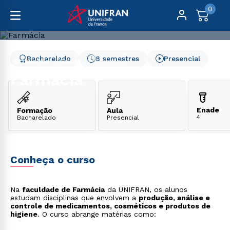
0
Bacharelado
8 semestres
Presencial
Graduação
Saúde
Farmácia
Farmácia
Enade
Formação
Aula
4
Bacharelado
Presencial
Conheça o curso
Na
faculdade de Farmácia
da UNIFRAN, os alunos
estudam disciplinas que envolvem a
produção, análise e
controle de medicamentos, cosméticos e produtos de
higiene
. O curso abrange matérias como: