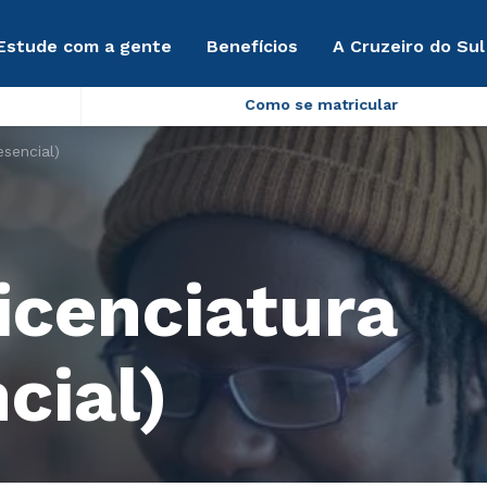
Estude com a gente
Benefícios
A Cruzeiro do Sul
Como se matricular
esencial)
Licenciatura
cial)