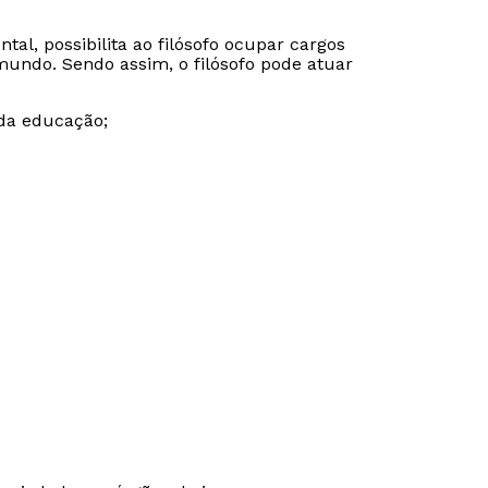
tal, possibilita ao filósofo ocupar cargos
mundo. Sendo assim, o filósofo pode atuar
 da educação;
Rápido e fácil
Rápido e fácil
WhatsApp
WhatsApp
ou
ou