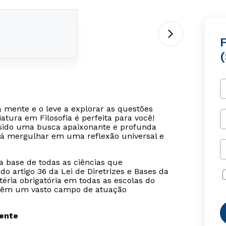
F
 mente e o leve a explorar as questões
tura em Filosofia é perfeita para você!
m sido uma busca apaixonante e profunda
rá mergulhar em uma reflexão universal e
 a base de todas as ciências que
o artigo 36 da Lei de Diretrizes e Bases da
éria obrigatória em todas as escolas do
ia têm um vasto campo de atuação
sente