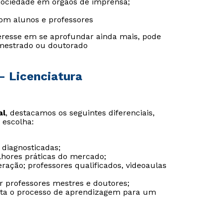
sociedade em órgãos de imprensa;
om alunos e professores
eresse em se aprofundar ainda mais, pode
mestrado ou doutorado
Estou de acordo com a
Estou de acordo com a
Política de Privacidade.
Política de Privacidade.
e
e
autorizo que meus dados sejam utilizados para o
autorizo que meus dados sejam utilizados para o
envio de conteúdos da Cruzeiro do Sul.
envio de conteúdos da Cruzeiro do Sul.
 - Licenciatura
al
, destacamos os seguintes diferenciais,
 escolha:
 diagnosticadas;
lhores práticas do mercado;
ação; professores qualificados, videoaulas
or professores mestres e doutores;
ilita o processo de aprendizagem para um