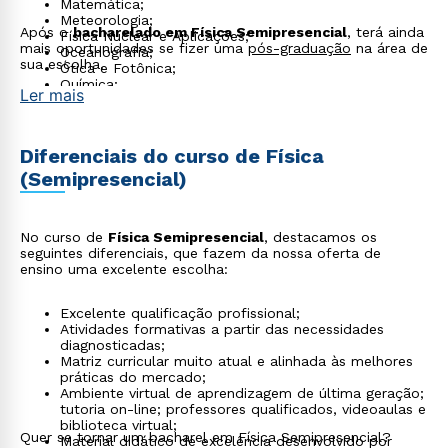
Matemática;
Meteorologia;
Após o
bacharelado em Física Semipresencial
, terá ainda
Física Nuclear e Aplicações;
mais oportunidades se fizer uma
pós-graduação
na área de
Oceanografia;
sua escolha.
Ótica e Fotônica;
Química;
Ler mais
Da Matéria Condensada e de Materiais;
De Plasmas;
De Partículas e Campos.
Diferenciais do curso de Física
(Semipresencial)
No curso de
Física Semipresencial
, destacamos os
seguintes diferenciais, que fazem da nossa oferta de
ensino uma excelente escolha:
Excelente qualificação profissional;
Atividades formativas a partir das necessidades
diagnosticadas;
Matriz curricular muito atual e alinhada às melhores
práticas do mercado;
Ambiente virtual de aprendizagem de última geração;
tutoria on-line; professores qualificados, videoaulas e
biblioteca virtual;
Quer se tornar um bacharel em Física Semipresencial?
Material didático de excelência desenvolvido por