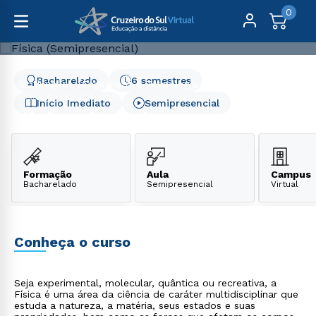
0
Bacharelado
6 semestres
Graduação
Engenharia e Tecnologia
Física (Semipresencial)
Início Imediato
Semipresencial
Física (Semipresencial)
Formação
Aula
Campus
Bacharelado
Semipresencial
Virtual
Conheça o curso
Seja experimental, molecular, quântica ou recreativa, a
Física é uma área da ciência de caráter multidisciplinar que
estuda a natureza, a matéria, seus estados e suas