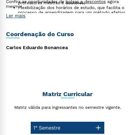
Confira as oportunidades de
bolsas e descontos
agora
professores mestres e doutores;
mesmo!
Flexibilização dos horários de estudo, que facilita o
processo de aprendizagem para um método efetivo
Ler mais
de aquisição de conhecimento.
Rápido e fácil
WhatsApp
ou
Coordenação do Curso
Carlos Eduardo Bonancea
Estou de acordo com a
Política de Privacidade.
e
autorizo que meus dados sejam utilizados para o
envio de conteúdos da Cruzeiro do Sul.
Matriz Curricular
Matriz válida para ingressantes no semestre vigente.
1° Semestre