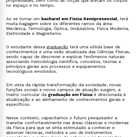
propriedades, bem como as forças que afetam os corpos
no espaço e no tempo.
Ao se tornar um
bacharel em Física Semipresencial
, terá
muita bagagem sobre os diferentes ramos da área:
Mecânica, Termologia, Óptica, Ondulatória, Física Moderna,
Eletricidade e Magnetismo.
O estudante dessa
graduação
terá uma sólida base de
conhecimentos e uma visão atualizada das Ciências Físicas,
sendo capaz de descrever e explicar fenômenos naturais
associando metodologia científica, conceitos, teorias e
princípios gerais aos processos e equipamentos
tecnológicos envolvidos.
Em vista da rápida transformação da sociedade, novas
funções sociais e novos campos de atuação surgem, a
matriz curricular da
graduação em Física
é direcionada à
atualização e ao alinhamento de conhecimentos gerais e
específicos.
Nesse contexto, capacitamos o futuro pesquisador a
transitar confortavelmente nas áreas clássicas e modernas
da Física para que se sinta estimulado a conhecer e
absorver técnicas, métodos e uso de instrumentos