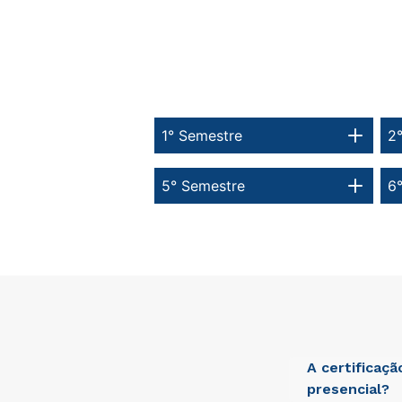
1° Semestre
2
5° Semestre
6
A certificaç
presencial?