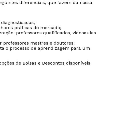
eguintes diferenciais, que fazem da nossa
 diagnosticadas;
lhores práticas do mercado;
ação; professores qualificados, videoaulas
or professores mestres e doutores;
ilita o processo de aprendizagem para um
 opções de
Bolsas e Descontos
disponíveis
Rápido e fácil
Rápido e fácil
WhatsApp
WhatsApp
ou
ou