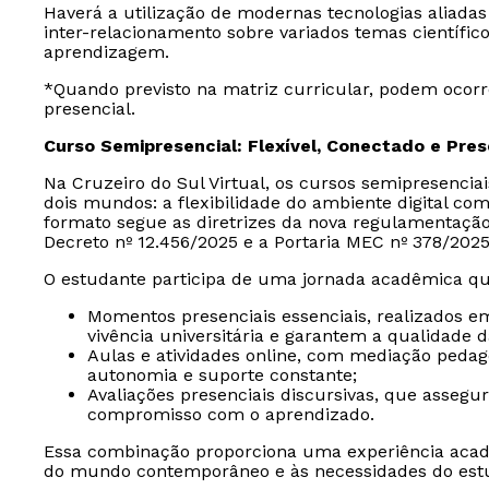
Haverá a utilização de modernas tecnologias aliadas
inter-relacionamento sobre variados temas científic
aprendizagem.
*Quando previsto na matriz curricular, podem ocorr
presencial.
Curso Semipresencial: Flexível, Conectado e Pre
Na Cruzeiro do Sul Virtual, os cursos semipresencia
dois mundos: a flexibilidade do ambiente digital com
formato segue as diretrizes da nova regulamentaçã
Decreto nº 12.456/2025 e a Portaria MEC nº 378/2025
O estudante participa de uma jornada acadêmica qu
Momentos presenciais essenciais, realizados e
vivência universitária e garantem a qualidade 
Aulas e atividades online, com mediação peda
autonomia e suporte constante;
Avaliações presenciais discursivas, que assegu
compromisso com o aprendizado.
Essa combinação proporciona uma experiência acad
do mundo contemporâneo e às necessidades do est