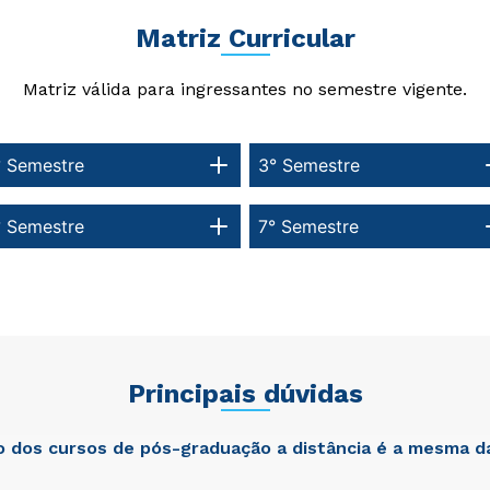
Matriz Curricular
Matriz válida para ingressantes no semestre vigente.
Estou de acordo com a
Estou de acordo com a
Política de Privacidade.
Política de Privacidade.
e
e
autorizo que meus dados sejam utilizados para o
autorizo que meus dados sejam utilizados para o
envio de conteúdos da Cruzeiro do Sul.
envio de conteúdos da Cruzeiro do Sul.
° Semestre
3° Semestre
° Semestre
7° Semestre
Principais dúvidas
ão dos cursos de pós-graduação a distância é a mesma d