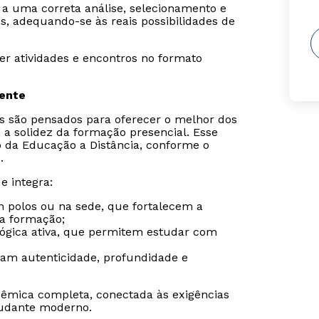
 a uma correta análise, selecionamento e
os, adequando-se às reais possibilidades de
er atividades e encontros no formato
sente
is são pensados para oferecer o melhor dos
 a solidez da formação presencial. Esse
o da Educação a Distância, conforme o
.
e integra:
m polos ou na sede, que fortalecem a
da formação;
gógica ativa, que permitem estudar com
ram autenticidade, profundidade e
êmica completa, conectada às exigências
udante moderno.