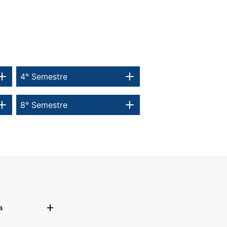
4° Semestre
8° Semestre
+
a