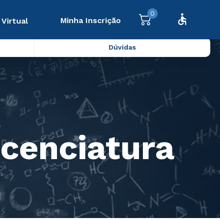
0
Minha Inscrição
 Virtual
Dúvidas
icenciatura