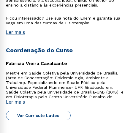
Semipresencial é a escolha ideal, unindo o melhor do
ensino a distância às experiências presenciais.
Ficou interessado? Use sua nota do
Enem
e garanta sua
vaga em uma das turmas de Fisioterapia!
Ler mais
Rápido e fácil
WhatsApp
Coordenação do Curso
ou
Fabricio Vieira Cavalcante
Mestre em Saúde Coletiva pela Universidade de Brasília
(Área de Concentração: Epidemiologia, Ambiente e
Trabalho). Especializando em Saúde Pública pela
Universidade Federal Fluminense- UFF. Graduado em:
Saúde Coletiva pela Universidade de Brasília-UnB (2018); e
em Fisioterapia pelo Centro Universitário Planalto do
Ler mais
Distrito Federal (2017).
Estou de acordo com a
Política de Privacidade.
e
autorizo que meus dados sejam utilizados para o
envio de conteúdos da Cruzeiro do Sul.
Ver Currículo Lattes