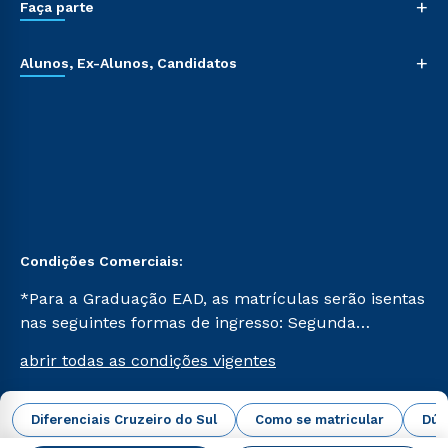
+
Faça parte
+
Alunos, Ex-Alunos, Candidatos
Condições Comerciais:
*Para a Graduação EAD, as matrículas serão isentas
nas seguintes formas de ingresso: Segunda
Graduação, Segunda Graduação 2.0 e Transferência.
abrir todas as condições vigentes
Já para as demais, a taxa de matrícula será de R$
49. *Para a Pós-graduação EAD, as ofertas
mencionadas são referentes aos cursos: Ensino
Diferenciais Cruzeiro do Sul
Como se matricular
Dúv
Campus Virtual Cruzeiro do Sul Educacional © 2026 -
Religioso, Geografia para a Docência e Metodologia