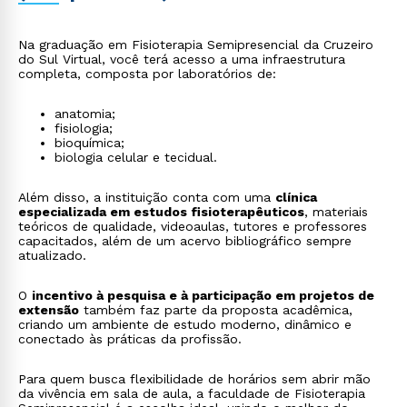
atuação em empresas e ergonomia
- prevenção de
lesões ocupacionais e promoção de saúde no
ambiente corporativo.
Na graduação em Fisioterapia Semipresencial da Cruzeiro
do Sul Virtual, você terá acesso a uma infraestrutura
completa, composta por laboratórios de:
anatomia;
fisiologia;
bioquímica;
biologia celular e tecidual.
Além disso, a instituição conta com uma
clínica
especializada em estudos fisioterapêuticos
, materiais
teóricos de qualidade, videoaulas, tutores e professores
capacitados, além de um acervo bibliográfico sempre
atualizado.
O
incentivo à pesquisa e à participação em projetos de
extensão
também faz parte da proposta acadêmica,
criando um ambiente de estudo moderno, dinâmico e
conectado às práticas da profissão.
Para quem busca flexibilidade de horários sem abrir mão
da vivência em sala de aula, a faculdade de Fisioterapia