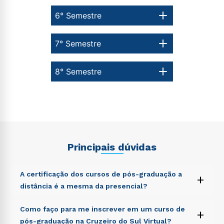
6° Semestre
7° Semestre
8° Semestre
Principais dúvidas
A certificação dos cursos de pós-graduação a
+
distância é a mesma da presencial?
Sed ut perspiciatis unde omnis iste natus error sit
Como faço para me inscrever em um curso de
+
voluptatem accusantium doloremque laudantium,
pós-graduação na Cruzeiro do Sul Virtual?