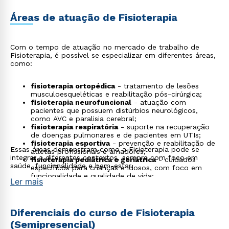
Áreas de atuação de Fisioterapia
Com o tempo de atuação no mercado de trabalho de
Fisioterapia, é possível se especializar em diferentes áreas,
como:
fisioterapia ortopédica
- tratamento de lesões
musculoesqueléticas e reabilitação pós-cirúrgica;
fisioterapia neurofuncional
- atuação com
pacientes que possuem distúrbios neurológicos,
como AVC e paralisia cerebral;
fisioterapia respiratória
- suporte na recuperação
de doenças pulmonares e de pacientes em UTIs;
fisioterapia esportiva
- prevenção e reabilitação de
Essas áreas demonstram como a Fisioterapia pode se
atletas profissionais e amadores;
integrar a diferentes contextos, sempre com foco em
fisioterapia pediátrica e geriátrica
- cuidados
saúde, funcionalidade e bem-estar.
específicos para crianças e idosos, com foco em
funcionalidade e qualidade de vida;
Ler mais
fisioterapia estética
- técnicas para redução de
medidas, celulite e pós-operatório de cirurgias
plásticas;
tecnologia assistiva
- desenvolvimento e adaptação
Diferenciais do curso de Fisioterapia
de dispositivos que promovem a autonomia de
(Semipresencial)
pessoas com deficiência;