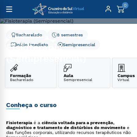
0
Bacharelado
8 semestres
Graduação
Saúde
Fisioterapia (Semipresencial)
Fisioterapia
Início Imediato
Semipresencial
(Semipresencial)
Formação
Aula
Campus
Bacharelado
Semipresencial
Virtual
Conheça o curso
Fisioterapia
é a
ciência voltada para a prevenção,
diagnóstico e tratamento de distúrbios do movimento
e
das funções corporais, utilizando recursos terapêuticos não