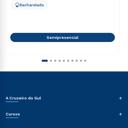
Bacharelado
Semipresencial
+
A Cruzeiro do Sul
+
Cursos