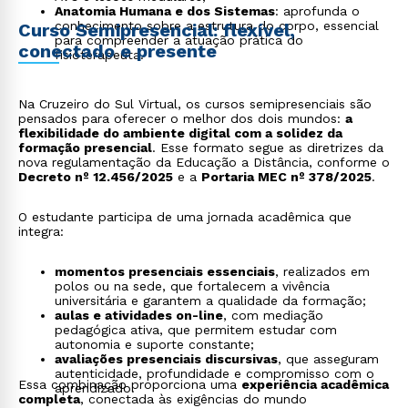
Anatomia Humana e dos Sistemas
: aprofunda o
conhecimento sobre a estrutura do corpo, essencial
Curso Semipresencial: flexível,
para compreender a atuação prática do
conectado e presente
fisioterapeuta.
Na Cruzeiro do Sul Virtual, os cursos semipresenciais são
pensados para oferecer o melhor dos dois mundos:
a
flexibilidade do ambiente digital com a solidez da
formação presencial
. Esse formato segue as diretrizes da
nova regulamentação da Educação a Distância, conforme o
Decreto nº 12.456/2025
e a
Portaria MEC nº 378/2025
.
O estudante participa de uma jornada acadêmica que
integra:
momentos presenciais essenciais
, realizados em
polos ou na sede, que fortalecem a vivência
universitária e garantem a qualidade da formação;
aulas e atividades on-line
, com mediação
pedagógica ativa, que permitem estudar com
autonomia e suporte constante;
avaliações presenciais discursivas
, que asseguram
autenticidade, profundidade e compromisso com o
Essa combinação proporciona uma
experiência acadêmica
aprendizado.
completa
, conectada às exigências do mundo