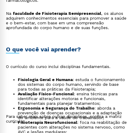
farmacológicos.
Na
faculdade de Fisioterapia Semipresencial
, os alunos
adquirem conhecimentos essenciais para promover a saúde
e o bem-estar, com base em uma compreensão
aprofundada do corpo humano e de suas funções.
O que você vai aprender?
O currículo do curso inclui disciplinas fundamentais.
Fisiologia Geral e Humana
: estuda o funcionamento
dos sistemas do corpo humano, servindo de base
para todas as práticas da Fisioterapia;
Avaliação Físico-Funcional
: ensina técnicas para
identificar alterações motoras e funcionais,
fundamentais para planejar tratamentos;
Ergonomia e Segurança do Trabalho
: aborda a
prevenção de doenças ocupacionais e a adaptação
Para saber mais sobre outras disciplinas, confira a matriz
do ambiente para a saúde do trabalhador;
curricular.
Fisioterapia Neurofuncional
: foca na reabilitação de
pacientes com alterações no sistema nervoso, como
AVC e lesões medulares;