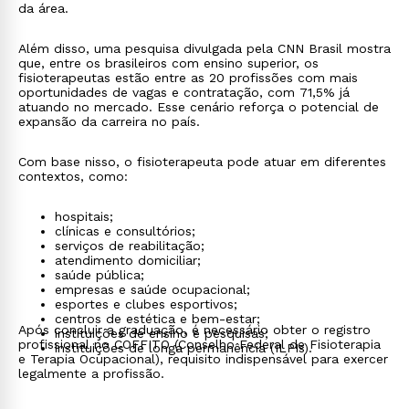
da área.
Além disso, uma pesquisa divulgada pela CNN Brasil mostra
que, entre os brasileiros com ensino superior, os
fisioterapeutas estão entre as 20 profissões com mais
oportunidades de vagas e contratação, com 71,5% já
atuando no mercado. Esse cenário reforça o potencial de
expansão da carreira no país.
Com base nisso, o fisioterapeuta pode atuar em diferentes
contextos, como:
hospitais;
clínicas e consultórios;
serviços de reabilitação;
atendimento domiciliar;
saúde pública;
empresas e saúde ocupacional;
esportes e clubes esportivos;
centros de estética e bem-estar;
Após concluir a graduação, é necessário obter o registro
instituições de ensino e pesquisas;
profissional no COFFITO (Conselho Federal de Fisioterapia
instituições de longa permanência (ILPIs).
e Terapia Ocupacional), requisito indispensável para exercer
legalmente a profissão.