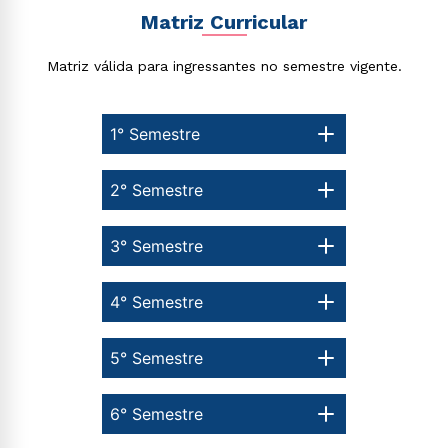
Estou de acordo com a
Política de Privacidade.
e
Matriz Curricular
autorizo que meus dados sejam utilizados para o
envio de conteúdos da Cruzeiro do Sul.
Matriz válida para ingressantes no semestre vigente.
1° Semestre
2° Semestre
3° Semestre
4° Semestre
5° Semestre
6° Semestre