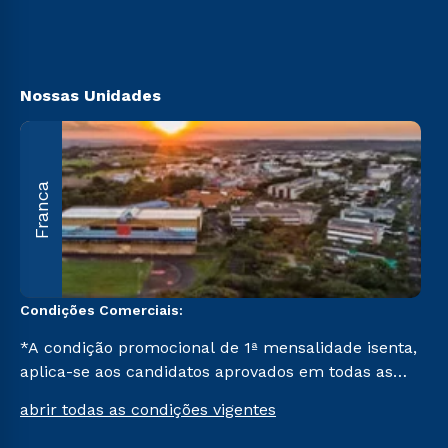
Retorne ao Curso
Canais de Atendimento
Segunda Graduação
Acessibilidade
Transferência
Biblioteca
Nossas Unidades
A
Franca
O
U
C
Condições Comerciais:
*A condição promocional de 1ª mensalidade isenta,
aplica-se aos candidatos aprovados em todas as
formas de ingresso, exceto na prova on-line ou
abrir todas as condições vigentes
agendada, que ofertam bolsas de até 50% de
desconto, ambos ingressantes no semestre vigente,