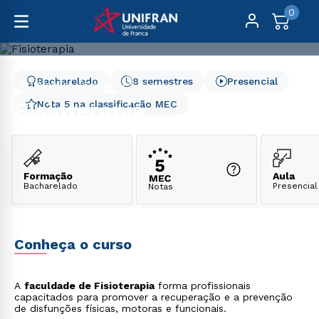
0
Bacharelado
8 semestres
Presencial
Graduação
Saúde
Fisioterapia
Fisioterapia
Nota 5 na classificação MEC
Formação
Aula
Bacharelado
Presencial
Notas
Conheça o curso
A
faculdade de Fisioterapia
forma profissionais
capacitados para promover a recuperação e a prevenção
de disfunções físicas, motoras e funcionais.