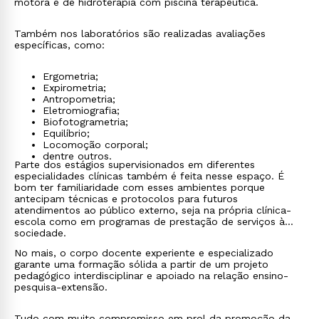
motora e de hidroterapia com piscina terapêutica.
Também nos laboratórios são realizadas avaliações
específicas, como:
Ergometria;
Expirometria;
Antropometria;
Eletromiografia;
Biofotogrametria;
Equilíbrio;
Locomoção corporal;
dentre outros.
Parte dos estágios supervisionados em diferentes
especialidades clínicas também é feita nesse espaço. É
bom ter familiaridade com esses ambientes porque
antecipam técnicas e protocolos para futuros
atendimentos ao público externo, seja na própria clínica-
escola como em programas de prestação de serviços à
sociedade.
No mais, o corpo docente experiente e especializado
garante uma formação sólida a partir de um projeto
pedagógico interdisciplinar e apoiado na relação ensino-
pesquisa-extensão.
Tudo com muito compromisso em prol da promoção da