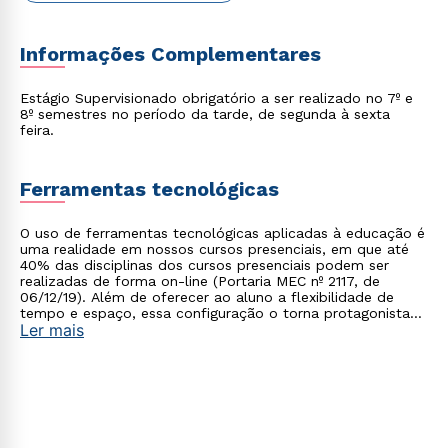
Informações Complementares
Estágio Supervisionado obrigatório a ser realizado no 7º e
8º semestres no período da tarde, de segunda à sexta
feira.
Ferramentas tecnológicas
O uso de ferramentas tecnológicas aplicadas à educação é
uma realidade em nossos cursos presenciais, em que até
Rápido e fácil
WhatsApp
40% das disciplinas dos cursos presenciais podem ser
realizadas de forma on-line (Portaria MEC nº 2117, de
ou
06/12/19). Além de oferecer ao aluno a flexibilidade de
tempo e espaço, essa configuração o torna protagonista
Ler mais
no processo de construção do seu conhecimento.