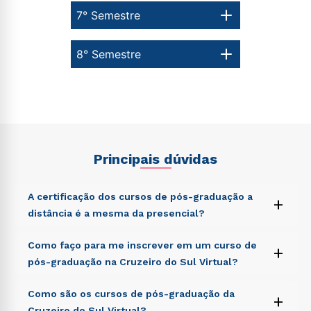
7° Semestre
8° Semestre
Principais dúvidas
A certificação dos cursos de pós-graduação a
+
distância é a mesma da presencial?
Sed ut perspiciatis unde omnis iste natus error sit
Como faço para me inscrever em um curso de
+
voluptatem accusantium doloremque laudantium,
pós-graduação na Cruzeiro do Sul Virtual?
totam rem aperiam, eaque ipsa quae ab illo inventore
veritatis et quasi architecto beatae vitae dicta sunt
Sed ut perspiciatis unde omnis iste natus error sit
Como são os cursos de pós-graduação da
explicabo. Nemo enim ipsam voluptatem quia
+
voluptatem accusantium doloremque laudantium,
voluptas sit aspernatur aut odit aut fugit, sed quia
Cruzeiro do Sul Virtual?