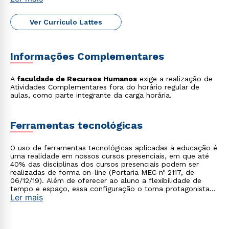
Ver Currículo Lattes
Informações Complementares
A
faculdade de Recursos Humanos
exige a realização de
Atividades Complementares fora do horário regular de
aulas, como parte integrante da carga horária.
Rápido e fácil
WhatsApp
Ferramentas tecnológicas
ou
O uso de ferramentas tecnológicas aplicadas à educação é
uma realidade em nossos cursos presenciais, em que até
40% das disciplinas dos cursos presenciais podem ser
realizadas de forma on-line (Portaria MEC nº 2117, de
06/12/19). Além de oferecer ao aluno a flexibilidade de
tempo e espaço, essa configuração o torna protagonista
Ler mais
no processo de construção do seu conhecimento.
Estou de acordo com a
Política de Privacidade.
e
autorizo que meus dados sejam utilizados para o
envio de conteúdos da Cruzeiro do Sul.