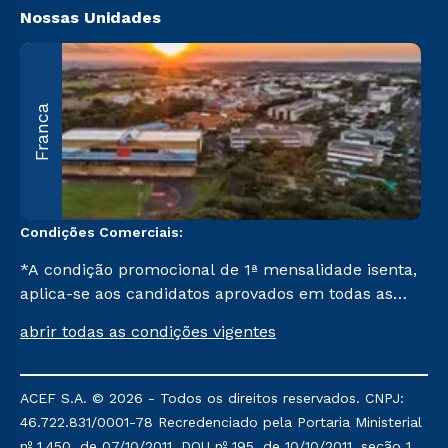
Nossas Unidades
A
Franca
O
U
C
Condições Comerciais:
*A condição promocional de 1ª mensalidade isenta,
aplica-se aos candidatos aprovados em todas as
formas de ingresso, exceto na prova on-line ou
abrir todas as condições vigentes
agendada, que ofertam bolsas de até 50% de
desconto, ambos ingressantes no semestre vigente,
que ainda não tenham efetivado e/ou não tenham
ACEF S.A. © 2026 - Todos os direitos reservados. CNPJ:
cancelado ou trancado sua matrícula em uma das
46.722.831/0001-78 Recredenciado pela Portaria Ministerial
Instituições da Cruzeiro do Sul Educacional, no
nº 1.450, de 07/10/2011, DOU nº 195, de 10/10/2011, seção 1,