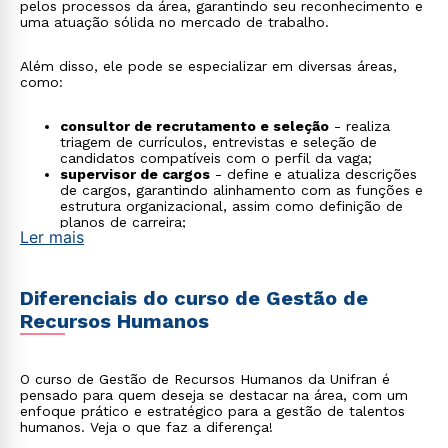
pelos processos da área, garantindo seu reconhecimento e
uma atuação sólida no mercado de trabalho.
Além disso, ele pode se especializar em diversas áreas,
como:
consultor de recrutamento e seleção
- realiza
triagem de currículos, entrevistas e seleção de
candidatos compatíveis com o perfil da vaga;
supervisor de cargos
- define e atualiza descrições
de cargos, garantindo alinhamento com as funções e
estrutura organizacional, assim como definição de
planos de carreira;
Ler mais
assistente de departamento de pessoal
- cuida da
folha de pagamento, admissões, demissões, férias e
obrigações trabalhistas;
analista de treinamento e recursos humanos
-
Diferenciais do curso de Gestão de
planeja e executa programas de capacitação e
Recursos Humanos
desenvolvimento de equipes, bem como lida com
questões de saúde e segurança do trabalho, clima
organizacional, entre outras atividades;
gestor de conflitos
- media desentendimentos e
O curso de Gestão de Recursos Humanos da Unifran é
propõe soluções para manter um ambiente de
pensado para quem deseja se destacar na área, com um
trabalho saudável;
enfoque prático e estratégico para a gestão de talentos
responsável pelas relações sindicais
- representa a
humanos. Veja o que faz a diferença!
empresa em negociações com sindicatos e
acompanha acordos e convenções coletivas.