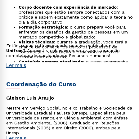
Corpo docente com experiência de mercado
:
professores que estão sempre conectados com a
prática e sabem exatamente como aplicar a teoria no
dia a dia corporativo;
Formação estratégica
: o curso prepara você para
enfrentar os desafios da gestão de pessoas em um
mercado competitivo e globalizado;
Visitas técnicas
: durante a graduação, você terá a
Então, o que está esperando para se matricular na
chance de conhecer de perto os processos de
Unifran
? Aproveite a chance de obter uma formação
contratação, valorização e desenvolvimento de
completa e de qualidade em Recursos Humanos!
pessoas nas empresas;
Conteúdo sempre atualizado
: o curso acompanha
Ler mais
as últimas tendências do mercado, incorporando as
inovações tecnológicas e as novas demandas do
setor de RH;
Oportunidades de bolsas e financiamentos
: a
Coordenação do Curso
Unifran oferece bolsas de estudos Prouni e bolsas
integrais, para que você possa garantir até 100% de
desconto nas mensalidades até o final do curso.
Gleison Luis Araujo
Mestre em Serviço Social, no eixo Trabalho e Sociedade da
Universidade Estadual Paulista (Unesp). Especialista pela
Universidade de Franca em Ciência Ambiental com ênfase
em Gestão Ambiental (2008). Graduado em Relações
Internacionais (2005) e em Direito (2000), ambas pela
Unesp.
Ler mais