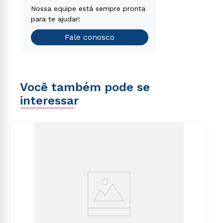
voluptatem sequi nesciunt.
Encontre o curso de graduação
Nossa equipe está sempre pronta
que é o ideal para você.
para te ajudar!
Teste vocacional
Fale conosco
Você também pode se
interessar