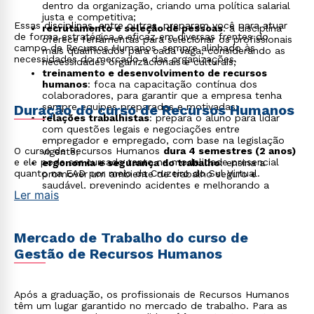
dentro da organização, criando uma política salarial
justa e competitiva;
Essas disciplinas, entre outras, preparam você para atuar
recrutamento e seleção de pessoas
: a disciplina
de forma estratégica e eficaz em diversas frentes do
oferece ferramentas para selecionar os profissionais
campo de Recursos Humanos, sempre alinhado às
mais qualificados para cada vaga, considerando as
necessidades do mercado e das organizações.
necessidades organizacionais e culturais;
treinamento e desenvolvimento de recursos
humanos
: foca na capacitação contínua dos
colaboradores, para garantir que a empresa tenha
sempre equipes preparadas e motivadas;
Duração do curso de Recursos Humanos
relações trabalhistas
: prepara o aluno para lidar
com questões legais e negociações entre
empregador e empregado, com base na legislação
O curso de Recursos Humanos
dura 4 semestres (2 anos)
vigente;
e ele pode ser cursado tanto na modalidade presencial
ergonomia e segurança do trabalho
: ensina a
quanto na EAD por meio da Cruzeiro do Sul Virtual.
promover um ambiente de trabalho seguro e
saudável, prevenindo acidentes e melhorando a
Ler mais
qualidade de vida dos colaboradores.
Mercado de Trabalho do curso de
Gestão de Recursos Humanos
Após a graduação, os profissionais de Recursos Humanos
têm um lugar garantido no mercado de trabalho. Para as