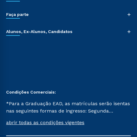
+
Faça parte
+
Alunos, Ex-Alunos, Candidatos
Condições Comerciais:
*Para a Graduação EAD, as matrículas serão isentas
nas seguintes formas de ingresso: Segunda
Graduação, Segunda Graduação 2.0 e Transferência.
abrir todas as condições vigentes
Já para as demais, a taxa de matrícula será de R$
49. *Para a Pós-graduação EAD, as ofertas