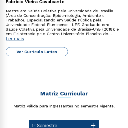
Fabricio Vieira Cavalcante
Rápido e fácil
WhatsApp
Mestre em Saúde Coletiva pela Universidade de Brasília
(Área de Concentração: Epidemiologia, Ambiente e
ou
Trabalho). Especializando em Saúde Pública pela
Universidade Federal Fluminense- UFF. Graduado em:
Saúde Coletiva pela Universidade de Brasília-UnB (2018); e
em Fisioterapia pelo Centro Universitário Planalto do
Ler mais
Distrito Federal (2017).
Ver Currículo Lattes
Estou de acordo com a
Política de Privacidade.
e
autorizo que meus dados sejam utilizados para o
envio de conteúdos da Cruzeiro do Sul.
Matriz Curricular
Matriz válida para ingressantes no semestre vigente.
1° Semestre