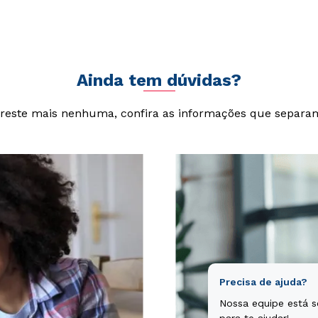
cta sunt explicabo. Nemo enim ipsam voluptatem quia voluptas si
git, sed quia consequuntur magni dolores eos qui ratione volupta
Ainda tem dúvidas?
reste mais nenhuma, confira as informações que separa
Precisa de ajuda?
Nossa equipe está 