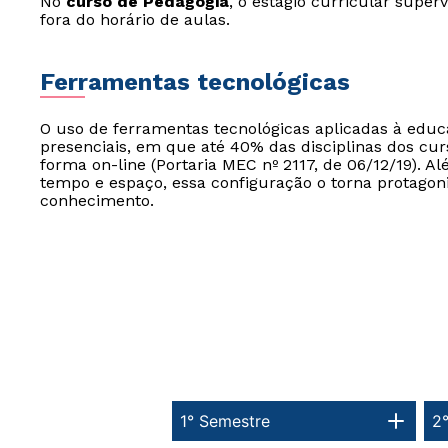
No
curso de Pedagogia
, o estágio curricular super
fora do horário de aulas.
Ferramentas tecnológicas
O uso de ferramentas tecnológicas aplicadas à edu
presenciais, em que até 40% das disciplinas dos cur
forma on-line (Portaria MEC nº 2117, de 06/12/19). Al
tempo e espaço, essa configuração o torna protagon
conhecimento.
1° Semestre
2