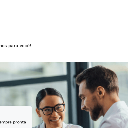
t aspernatur
tem sequi
mos para você!
sempre pronta