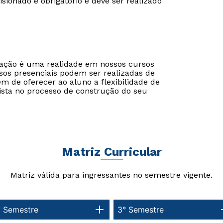
visionado é obrigatório e deve ser realizado
Estou de acordo com a
Estou de acordo com a
Política de Privacidade.
Política de Privacidade.
e
e
autorizo que meus dados sejam utilizados para o
autorizo que meus dados sejam utilizados para o
cação é uma realidade em nossos cursos
envio de conteúdos da Unifran.
envio de conteúdos da Cruzeiro do Sul.
sos presenciais podem ser realizadas de
ém de oferecer ao aluno a flexibilidade de
ista no processo de construção do seu
Matriz Curricular
Matriz válida para ingressantes no semestre vigente.
° Semestre
3° Semestre