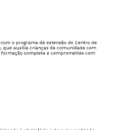
o com o programa de extensão do Centro de
 que auxilia crianças da comunidade com
a formação completa e comprometida com
Rápido e fácil
Rápido e fácil
WhatsApp
WhatsApp
ou
ou