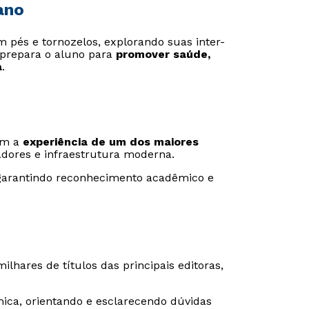
ano
 pés e tornozelos, explorando suas inter-
 prepara o aluno para
promover saúde,
a
.
com a
experiência de um dos maiores
adores e infraestrutura moderna.
 garantindo reconhecimento acadêmico e
lhares de títulos das principais editoras,
ca, orientando e esclarecendo dúvidas