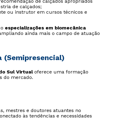
e recomendação de calçados apropriados
stria de calçados;
te ou instrutor em cursos técnicos e
ço
especializações em biomecânica
Estou de acordo com a
Estou de acordo com a
Política de Privacidade.
Política de Privacidade.
e
e
 ampliando ainda mais o campo de atuação
autorizo que meus dados sejam utilizados para o
autorizo que meus dados sejam utilizados para o
envio de conteúdos da Cruzeiro do Sul.
envio de conteúdos da Cruzeiro do Sul.
a (Semipresencial)
o Sul Virtual
oferece uma formação
as do mercado.
s, mestres e doutores atuantes no
conectado às tendências e necessidades