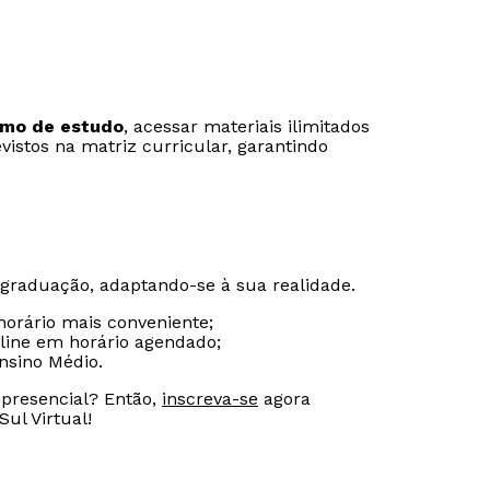
itmo de estudo
, acessar materiais ilimitados
evistos na matriz curricular, garantindo
 graduação, adaptando-se à sua realidade.
 horário mais conveniente;
-line em horário agendado;
nsino Médio.
ipresencial? Então,
inscreva-se
agora
ul Virtual!