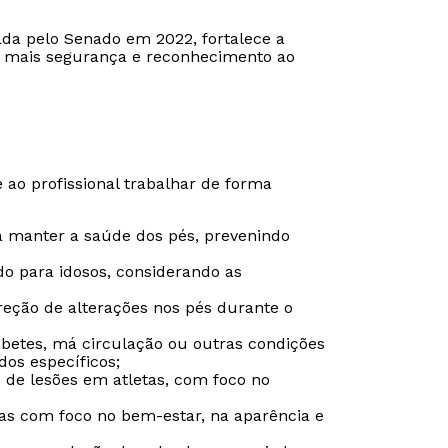
ada pelo Senado em 2022, fortalece a
do mais segurança e reconhecimento ao
ao profissional trabalhar de forma
a manter a saúde dos pés, prevenindo
do para idosos, considerando as
reção de alterações nos pés durante o
abetes, má circulação ou outras condições
Rápido e fácil
Rápido e fácil
WhatsApp
WhatsApp
os específicos;
 de lesões em atletas, com foco no
ou
ou
pas com foco no bem-estar, na aparência e