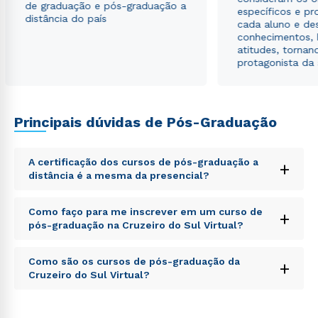
de graduação e pós-graduação a
específicos e pro
distância do país
cada aluno e de
conhecimentos, 
atitudes, tornan
protagonista da
Principais dúvidas de Pós-Graduação
A certificação dos cursos de pós-graduação a
+
distância é a mesma da presencial?
Sed ut perspiciatis unde omnis iste natus error sit
Como faço para me inscrever em um curso de
+
voluptatem accusantium doloremque laudantium,
pós-graduação na Cruzeiro do Sul Virtual?
totam rem aperiam, eaque ipsa quae ab illo inventore
veritatis et quasi architecto beatae vitae dicta sunt
Sed ut perspiciatis unde omnis iste natus error sit
explicabo. Nemo enim ipsam voluptatem quia
Como são os cursos de pós-graduação da
+
voluptatem accusantium doloremque laudantium,
voluptas sit aspernatur aut odit aut fugit, sed quia
Cruzeiro do Sul Virtual?
totam rem aperiam, eaque ipsa quae ab illo inventore
consequuntur magni dolores eos qui ratione
veritatis et quasi architecto beatae vitae dicta sunt
voluptatem sequi nesciunt.
Sed ut perspiciatis unde omnis iste natus error sit
explicabo. Nemo enim ipsam voluptatem quia