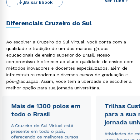
Ver Tudo +
Baixar Ebook
Diferenciais Cruzeiro do Sul
Ao escolher a Cruzeiro do Sul Virtual, você conta com a
Estou de acordo com a
Política de Privacidade.
e
qualidade e tradição de um dos maiores grupos
autorizo que meus dados sejam utilizados para o
educacionais de ensino superior do Brasil. Nosso
envio de conteúdos da Cruzeiro do Sul.
compromisso é oferecer ao aluno qualidade de ensino com
métodos inovadores e docentes especializados, além de
infraestrutura moderna e diversos cursos de graduação e
pós-graduação. Assim, você tem a liberdade de escolher a
melhor opção para sua jornada universitária.
Mais de 1300 polos em
Trilhas Cus
todo o Brasil
para a sua
jornada uni
A Cruzeiro do Sul Virtual está
presente em todo o país,
Atividades de e
oferecendo os melhores cursos
consideram os o