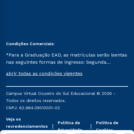
Condições Comerciais:
*Para a Graduação EAD, as matrículas serão isentas
nas seguintes formas de ingresso: Segunda
Graduação, Segunda Graduação 2.0 e Transferência.
abrir todas as condições vigentes
Já para as demais, a taxa de matrícula será de R$
49. *Para a Pós-graduação EAD, as ofertas
mencionadas são referentes aos cursos: Ensino
Campus Virtual Cruzeiro do Sul Educacional © 2026 -
Religioso, Geografia para a Docência e Metodologia
Todos os direitos reservados.
do Ensino de História: Questões Atuais.
CNPJ: 62.984.091/0001-02
Veja os
Política de
Política de
recredenciamentos
Privacidade
Cookies
aqui