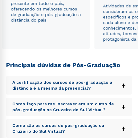
presente em todo o país,
Atividades de e
oferecendo os melhores cursos
consideram os o
de graduação e pós-graduação a
específicos e pro
distância do país
cada aluno e de
conhecimentos, 
atitudes, tornan
protagonista da
Principais dúvidas de Pós-Graduação
A certificação dos cursos de pós-graduação a
+
distância é a mesma da presencial?
Sed ut perspiciatis unde omnis iste natus error sit
Como faço para me inscrever em um curso de
+
voluptatem accusantium doloremque laudantium,
pós-graduação na Cruzeiro do Sul Virtual?
totam rem aperiam, eaque ipsa quae ab illo inventore
veritatis et quasi architecto beatae vitae dicta sunt
Sed ut perspiciatis unde omnis iste natus error sit
explicabo. Nemo enim ipsam voluptatem quia
Como são os cursos de pós-graduação da
+
voluptatem accusantium doloremque laudantium,
voluptas sit aspernatur aut odit aut fugit, sed quia
Cruzeiro do Sul Virtual?
totam rem aperiam, eaque ipsa quae ab illo inventore
consequuntur magni dolores eos qui ratione