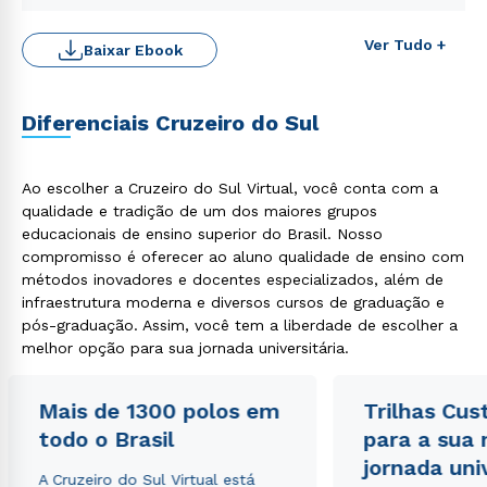
Ver Tudo +
Baixar Ebook
Rápido e fácil
Diferenciais Cruzeiro do Sul
WhatsApp
ou
Ao escolher a Cruzeiro do Sul Virtual, você conta com a
qualidade e tradição de um dos maiores grupos
educacionais de ensino superior do Brasil. Nosso
compromisso é oferecer ao aluno qualidade de ensino com
métodos inovadores e docentes especializados, além de
infraestrutura moderna e diversos cursos de graduação e
pós-graduação. Assim, você tem a liberdade de escolher a
Estou de acordo com a
Política de Privacidade.
e
melhor opção para sua jornada universitária.
autorizo que meus dados sejam utilizados para o
envio de conteúdos da Cruzeiro do Sul.
Mais de 1300 polos em
Trilhas Cus
todo o Brasil
para a sua
jornada uni
A Cruzeiro do Sul Virtual está